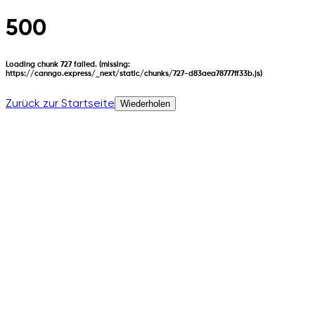
500
Loading chunk 727 failed. (missing:
https://canngo.express/_next/static/chunks/727-d83aea78777ff33b.js)
Zurück zur Startseite
Wiederholen