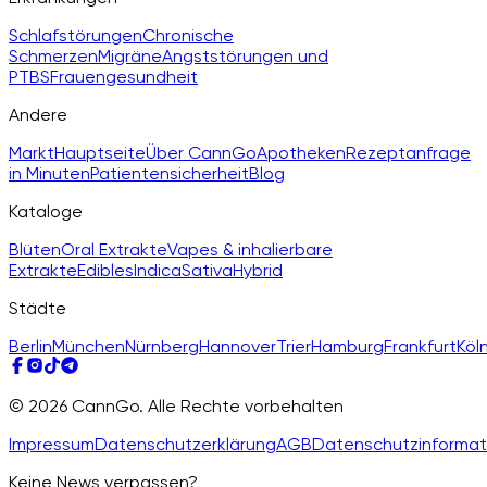
Schlafstörungen
Chronische
Schmerzen
Migräne
Angststörungen und
PTBS
Frauengesundheit
Andere
Markt
Hauptseite
Über CannGo
Apotheken
Rezeptanfrage
in Minuten
Patientensicherheit
Blog
Kataloge
Blüten
Oral Extrakte
Vapes & inhalierbare
Extrakte
Edibles
Indica
Sativa
Hybrid
Städte
Berlin
München
Nürnberg
Hannover
Trier
Hamburg
Frankfurt
Köl
© 2026 CannGo. Alle Rechte vorbehalten
Impressum
Datenschutzerklärung
AGB
Datenschutzinformat
Keine News verpassen?