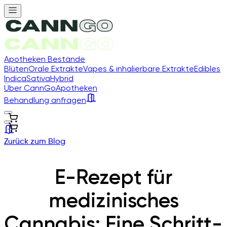
Apotheken Bestände
Blüten
Orale Extrakte
Vapes & inhalierbare Extrakte
Edibles
Indica
Sativa
Hybrid
Über CannGo
Apotheken
Behandlung anfragen
Zurück zum Blog
E-Rezept für
medizinisches
Cannabis: Eine Schritt-