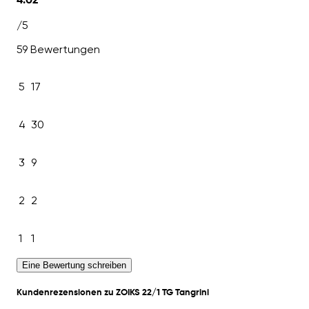
4.02
/5
59 Bewertungen
5
17
4
30
3
9
2
2
1
1
Eine Bewertung schreiben
Kundenrezensionen zu ZOIKS 22/1 TG Tangrini