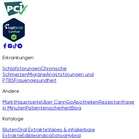
Erkrankungen
Schlafstörungen
Chronische
Schmerzen
Migräne
Angststörungen und
PTBS
Frauengesundheit
Andere
Markt
Hauptseite
Über CannGo
Apotheken
Rezeptanfrage
in Minuten
Patientensicherheit
Blog
Kataloge
Blüten
Oral Extrakte
Vapes & inhalierbare
Extrakte
Edibles
Indica
Sativa
Hybrid