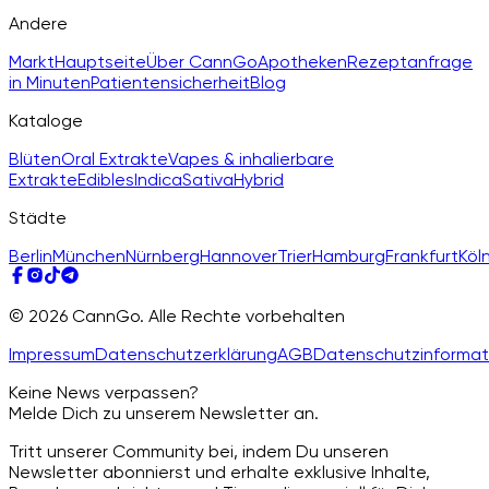
Andere
Markt
Hauptseite
Über CannGo
Apotheken
Rezeptanfrage
in Minuten
Patientensicherheit
Blog
Kataloge
Blüten
Oral Extrakte
Vapes & inhalierbare
Extrakte
Edibles
Indica
Sativa
Hybrid
Städte
Berlin
München
Nürnberg
Hannover
Trier
Hamburg
Frankfurt
Köl
© 2026 CannGo. Alle Rechte vorbehalten
Impressum
Datenschutzerklärung
AGB
Datenschutzinformat
Keine News verpassen?
Melde Dich zu unserem Newsletter an.
Tritt unserer Community bei, indem Du unseren
Newsletter abonnierst und erhalte exklusive Inhalte,