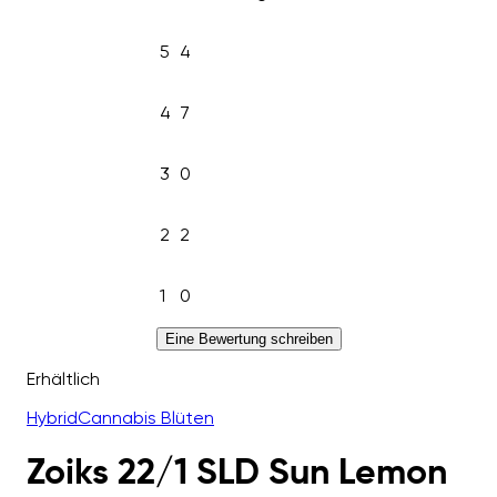
5
4
4
7
3
0
2
2
1
0
Eine Bewertung schreiben
Erhältlich
Hybrid
Cannabis Blüten
Zoiks 22/1 SLD Sun Lemon