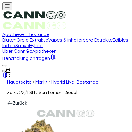
Apotheken Bestände
Blüten
Orale Extrakte
Vapes & inhalierbare Extrakte
Edibles
Indica
Sativa
Hybrid
Über CannGo
Apotheken
Behandlung anfragen
Hauptseite
Markt
Hybrid Live-Bestände
Zoiks 22/1 SLD Sun Lemon Diesel
Zurück