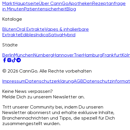
Markt
Hauptseite
Über CannGo
Apotheken
Rezeptanfrage
in Minuten
Patientensicherheit
Blog
Kataloge
Blüten
Oral Extrakte
Vapes & inhalierbare
Extrakte
Edibles
Indica
Sativa
Hybrid
Städte
Berlin
München
Nürnberg
Hannover
Trier
Hamburg
Frankfurt
Köl
© 2026 CannGo. Alle Rechte vorbehalten
Impressum
Datenschutzerklärung
AGB
Datenschutzinformat
Keine News verpassen?
Melde Dich zu unserem Newsletter an.
Tritt unserer Community bei, indem Du unseren
Newsletter abonnierst und erhalte exklusive Inhalte,
Branchennachrichten und Tipps, die speziell für Dich
zusammengestellt wurden.