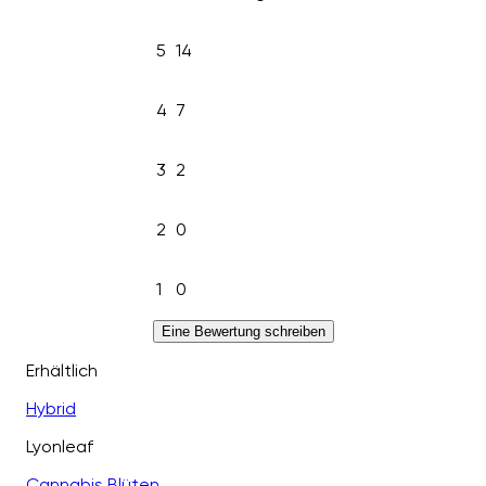
5
14
4
7
3
2
2
0
1
0
Eine Bewertung schreiben
Erhältlich
Hybrid
Lyonleaf
Cannabis Blüten