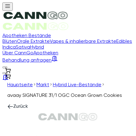
Apotheken Bestände
Blüten
Orale Extrakte
Vapes & inhalierbare Extrakte
Edibles
Indica
Sativa
Hybrid
Über CannGo
Apotheken
Behandlung anfragen
Hauptseite
Markt
Hybrid Live-Bestände
avaay SIGNATURE 31/1 OGC Ocean Grown Cookies
Zurück