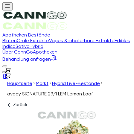
Apotheken Bestände
Blüten
Orale Extrakte
Vapes & inhalierbare Extrakte
Edibles
Indica
Sativa
Hybrid
Über CannGo
Apotheken
Behandlung anfragen
Hauptseite
Markt
Hybrid Live-Bestände
avaay SIGNATURE 29/1 LEM Lemon Loaf
Zurück