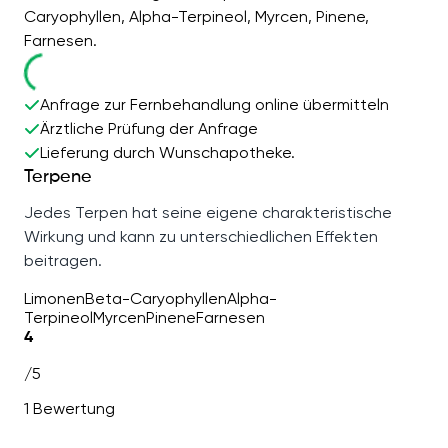
Caryophyllen, Alpha-Terpineol, Myrcen, Pinene,
Farnesen.
Anfrage zur Fernbehandlung online übermitteln
Ärztliche Prüfung der Anfrage
Lieferung durch Wunschapotheke.
Terpene
Jedes Terpen hat seine eigene charakteristische
Wirkung und kann zu unterschiedlichen Effekten
beitragen.
Limonen
Beta-Caryophyllen
Alpha-
Terpineol
Myrcen
Pinene
Farnesen
4
/5
1 Bewertung