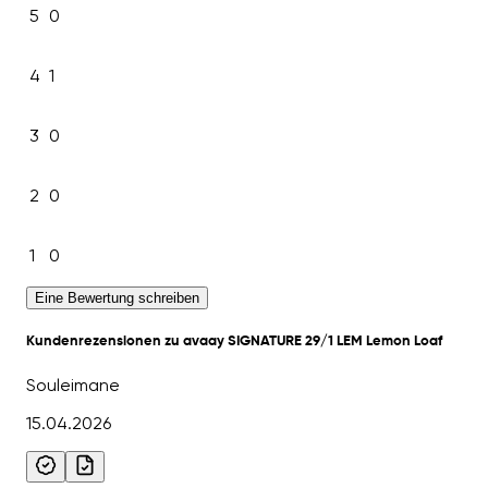
5
0
4
1
3
0
2
0
1
0
Eine Bewertung schreiben
Kundenrezensionen zu avaay SIGNATURE 29/1 LEM Lemon Loaf
Souleimane
15.04.2026