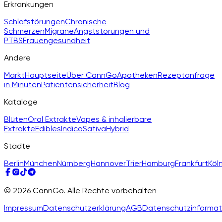
Erkrankungen
Schlafstörungen
Chronische
Schmerzen
Migräne
Angststörungen und
PTBS
Frauengesundheit
Andere
Markt
Hauptseite
Über CannGo
Apotheken
Rezeptanfrage
in Minuten
Patientensicherheit
Blog
Kataloge
Blüten
Oral Extrakte
Vapes & inhalierbare
Extrakte
Edibles
Indica
Sativa
Hybrid
Städte
Berlin
München
Nürnberg
Hannover
Trier
Hamburg
Frankfurt
Köl
© 2026 CannGo. Alle Rechte vorbehalten
Impressum
Datenschutzerklärung
AGB
Datenschutzinformat