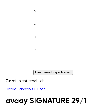
5
0
4
1
3
0
2
0
1
0
Eine Bewertung schreiben
Zurzeit nicht erhältlich
Hybrid
Cannabis Blüten
avaay SIGNATURE 29/1