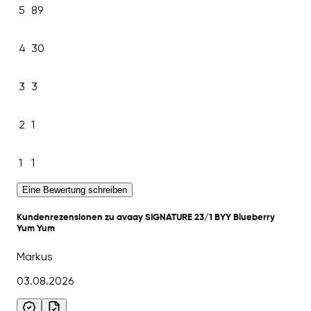
5
89
4
30
3
3
2
1
1
1
Eine Bewertung schreiben
Kundenrezensionen zu avaay SIGNATURE 23/1 BYY Blueberry
Yum Yum
Markus
03.08.2026