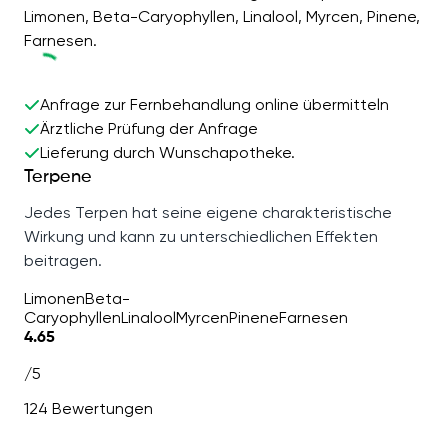
Limonen, Beta-Caryophyllen, Linalool, Myrcen, Pinene,
Farnesen.
Anfrage zur Fernbehandlung online übermitteln
Ärztliche Prüfung der Anfrage
Lieferung durch Wunschapotheke.
Terpene
Jedes Terpen hat seine eigene charakteristische
Wirkung und kann zu unterschiedlichen Effekten
beitragen.
Limonen
Beta-
Caryophyllen
Linalool
Myrcen
Pinene
Farnesen
4.65
/5
124 Bewertungen