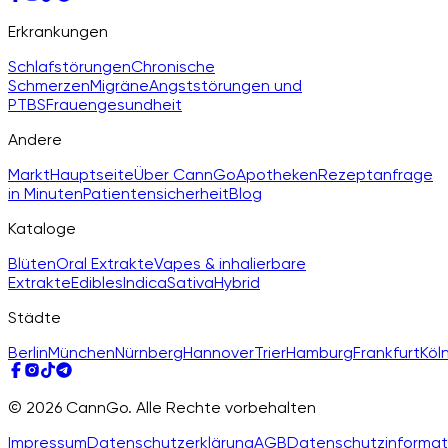
Erkrankungen
Schlafstörungen
Chronische
Schmerzen
Migräne
Angststörungen und
PTBS
Frauengesundheit
Andere
Markt
Hauptseite
Über CannGo
Apotheken
Rezeptanfrage
in Minuten
Patientensicherheit
Blog
Kataloge
Blüten
Oral Extrakte
Vapes & inhalierbare
Extrakte
Edibles
Indica
Sativa
Hybrid
Städte
Berlin
München
Nürnberg
Hannover
Trier
Hamburg
Frankfurt
Köl
© 2026 CannGo. Alle Rechte vorbehalten
Impressum
Datenschutzerklärung
AGB
Datenschutzinformat