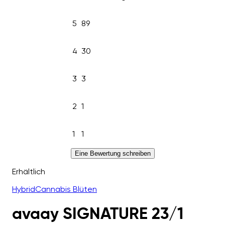
5
89
4
30
3
3
2
1
1
1
Eine Bewertung schreiben
Erhältlich
Hybrid
Cannabis Blüten
avaay SIGNATURE 23/1