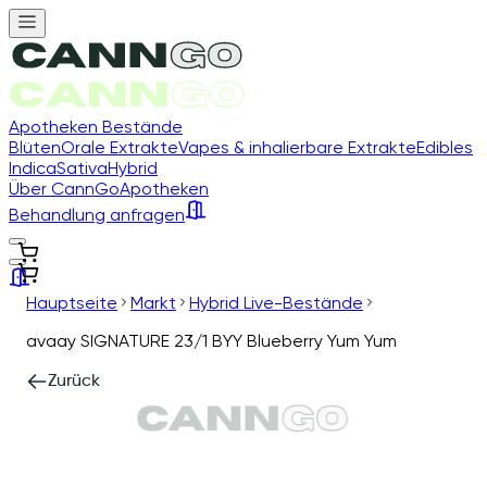
Apotheken Bestände
Blüten
Orale Extrakte
Vapes & inhalierbare Extrakte
Edibles
Indica
Sativa
Hybrid
Über CannGo
Apotheken
Behandlung anfragen
Hauptseite
Markt
Hybrid Live-Bestände
avaay SIGNATURE 23/1 BYY Blueberry Yum Yum
Zurück