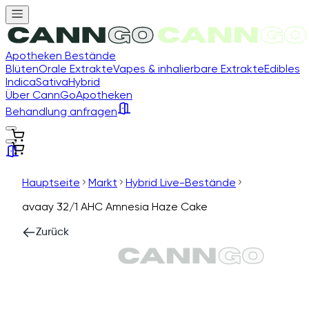
Apotheken Bestände
Blüten
Orale Extrakte
Vapes & inhalierbare Extrakte
Edibles
Indica
Sativa
Hybrid
Über CannGo
Apotheken
Behandlung anfragen
Hauptseite
Markt
Hybrid Live-Bestände
avaay 32/1 AHC Amnesia Haze Cake
Zurück