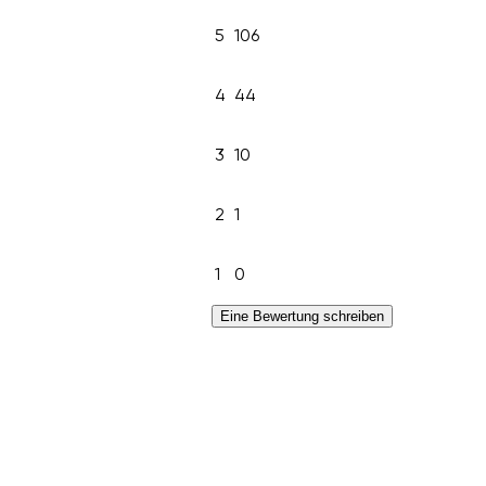
5
106
4
44
3
10
2
1
1
0
Eine Bewertung schreiben