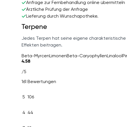
Anfrage zur Fernbehandlung online übermitteln
Ärztliche Prüfung der Anfrage
Lieferung durch Wunschapotheke.
Terpene
Jedes Terpen hat seine eigene charakteristische
Effekten beitragen.
Beta-Myrcen
Limonen
Beta-Caryophyllen
Linalool
P
4.58
/5
161 Bewertungen
5
106
4
44