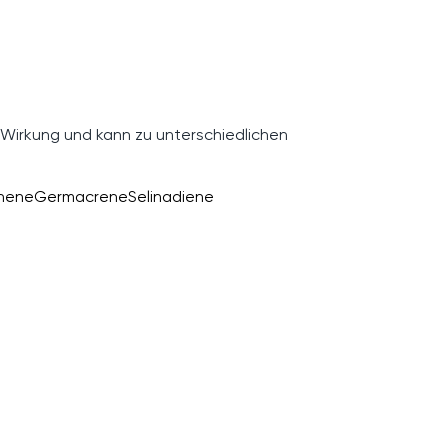
 Wirkung und kann zu unterschiedlichen
inene
Germacrene
Selinadiene