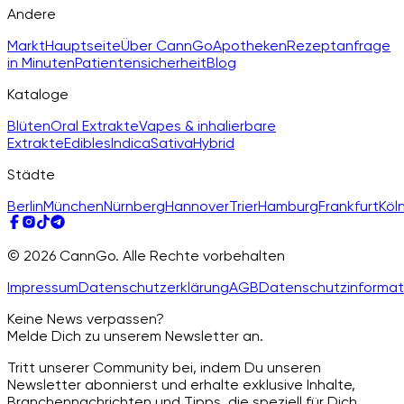
Andere
Markt
Hauptseite
Über CannGo
Apotheken
Rezeptanfrage
in Minuten
Patientensicherheit
Blog
Kataloge
Blüten
Oral Extrakte
Vapes & inhalierbare
Extrakte
Edibles
Indica
Sativa
Hybrid
Städte
Berlin
München
Nürnberg
Hannover
Trier
Hamburg
Frankfurt
Köl
© 2026 CannGo. Alle Rechte vorbehalten
Impressum
Datenschutzerklärung
AGB
Datenschutzinformat
Keine News verpassen?
Melde Dich zu unserem Newsletter an.
Tritt unserer Community bei, indem Du unseren
Newsletter abonnierst und erhalte exklusive Inhalte,
Branchennachrichten und Tipps, die speziell für Dich