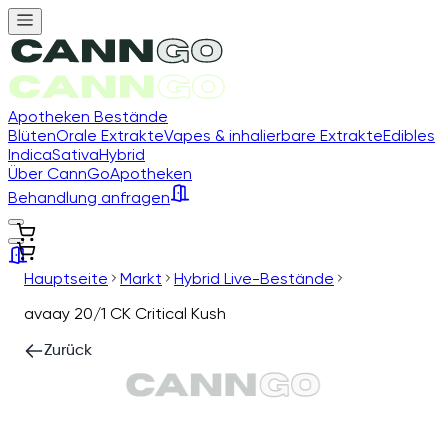
Apotheken Bestände
Blüten
Orale Extrakte
Vapes & inhalierbare Extrakte
Edibles
Indica
Sativa
Hybrid
Über CannGo
Apotheken
Behandlung anfragen
Hauptseite
Markt
Hybrid Live-Bestände
avaay 20/1 CK Critical Kush
Zurück