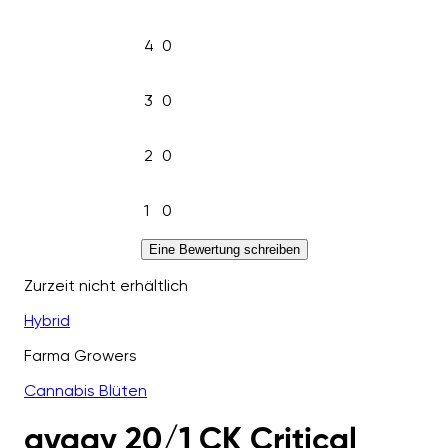
4
0
3
0
2
0
1
0
Eine Bewertung schreiben
Zurzeit nicht erhältlich
Hybrid
Farma Growers
Cannabis Blüten
avaay 20/1 CK Critical