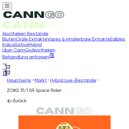
Apotheken Bestände
Blüten
Orale Extrakte
Vapes & inhalierbare Extrakte
Edibles
Indica
Sativa
Hybrid
Über CannGo
Apotheken
Behandlung anfragen
Hauptseite
Markt
Hybrid Live-Bestände
ZOIKS 31/1 SR Space Rider
Zurück