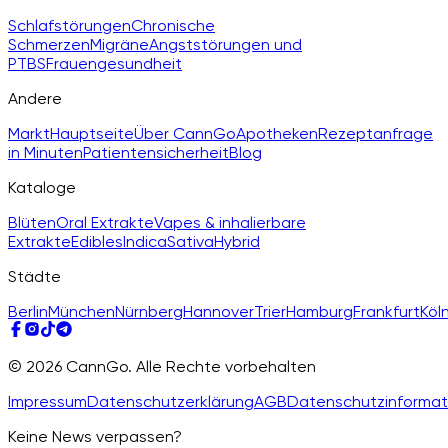
Schlafstörungen
Chronische
Schmerzen
Migräne
Angststörungen und
PTBS
Frauengesundheit
Andere
Markt
Hauptseite
Über CannGo
Apotheken
Rezeptanfrage
in Minuten
Patientensicherheit
Blog
Kataloge
Blüten
Oral Extrakte
Vapes & inhalierbare
Extrakte
Edibles
Indica
Sativa
Hybrid
Städte
Berlin
München
Nürnberg
Hannover
Trier
Hamburg
Frankfurt
Köl
© 2026 CannGo. Alle Rechte vorbehalten
Impressum
Datenschutzerklärung
AGB
Datenschutzinformat
Keine News verpassen?