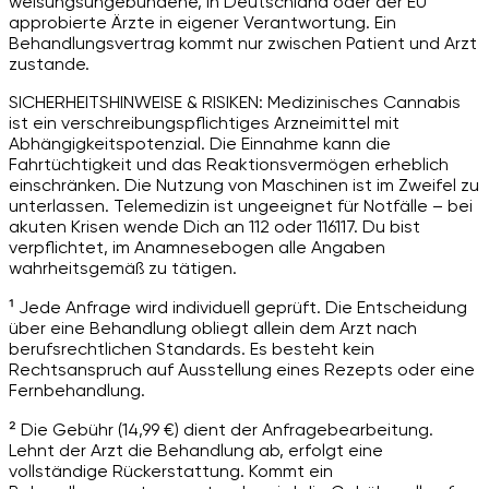
weisungsungebundene, in Deutschland oder der EU
approbierte Ärzte in eigener Verantwortung. Ein
Behandlungsvertrag kommt nur zwischen Patient und Arzt
zustande.
SICHERHEITSHINWEISE & RISIKEN: Medizinisches Cannabis
ist ein verschreibungspflichtiges Arzneimittel mit
Abhängigkeitspotenzial. Die Einnahme kann die
Fahrtüchtigkeit und das Reaktionsvermögen erheblich
einschränken. Die Nutzung von Maschinen ist im Zweifel zu
unterlassen. Telemedizin ist ungeeignet für Notfälle – bei
akuten Krisen wende Dich an 112 oder 116117. Du bist
verpflichtet, im Anamnesebogen alle Angaben
wahrheitsgemäß zu tätigen.
¹ Jede Anfrage wird individuell geprüft. Die Entscheidung
über eine Behandlung obliegt allein dem Arzt nach
berufsrechtlichen Standards. Es besteht kein
Rechtsanspruch auf Ausstellung eines Rezepts oder eine
Fernbehandlung.
² Die Gebühr (14,99 €) dient der Anfragebearbeitung.
Lehnt der Arzt die Behandlung ab, erfolgt eine
vollständige Rückerstattung. Kommt ein