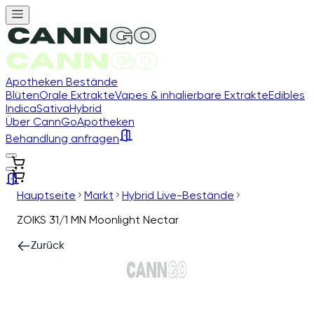
Apotheken Bestände
Blüten
Orale Extrakte
Vapes & inhalierbare Extrakte
Edibles
Indica
Sativa
Hybrid
Über CannGo
Apotheken
Behandlung anfragen
Hauptseite
Markt
Hybrid Live-Bestände
ZOIKS 31/1 MN Moonlight Nectar
Zurück