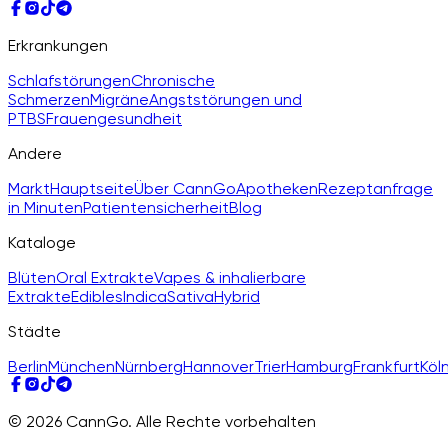
Erkrankungen
Schlafstörungen
Chronische
Schmerzen
Migräne
Angststörungen und
PTBS
Frauengesundheit
Andere
Markt
Hauptseite
Über CannGo
Apotheken
Rezeptanfrage
in Minuten
Patientensicherheit
Blog
Kataloge
Blüten
Oral Extrakte
Vapes & inhalierbare
Extrakte
Edibles
Indica
Sativa
Hybrid
Städte
Berlin
München
Nürnberg
Hannover
Trier
Hamburg
Frankfurt
Köl
© 2026 CannGo. Alle Rechte vorbehalten