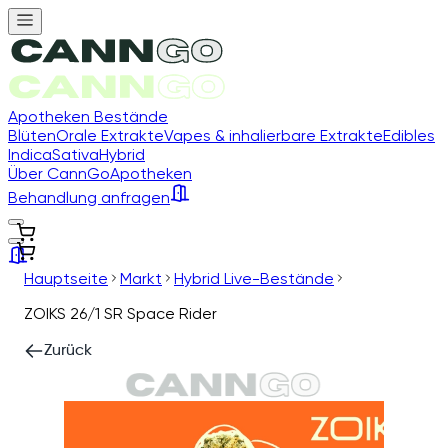
Apotheken Bestände
Blüten
Orale Extrakte
Vapes & inhalierbare Extrakte
Edibles
Indica
Sativa
Hybrid
Über CannGo
Apotheken
Behandlung anfragen
Hauptseite
Markt
Hybrid Live-Bestände
ZOIKS 26/1 SR Space Rider
Zurück