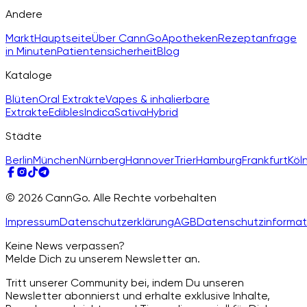
Andere
Markt
Hauptseite
Über CannGo
Apotheken
Rezeptanfrage
in Minuten
Patientensicherheit
Blog
Kataloge
Blüten
Oral Extrakte
Vapes & inhalierbare
Extrakte
Edibles
Indica
Sativa
Hybrid
Städte
Berlin
München
Nürnberg
Hannover
Trier
Hamburg
Frankfurt
Köl
© 2026 CannGo. Alle Rechte vorbehalten
Impressum
Datenschutzerklärung
AGB
Datenschutzinformat
Keine News verpassen?
Melde Dich zu unserem Newsletter an.
Tritt unserer Community bei, indem Du unseren
Newsletter abonnierst und erhalte exklusive Inhalte,