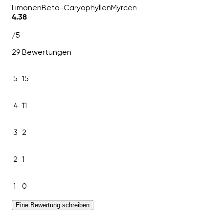
Limonen
Beta-Caryophyllen
Myrcen
4.38
/5
29 Bewertungen
5
15
4
11
3
2
2
1
1
0
Eine Bewertung schreiben