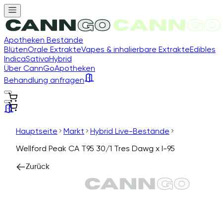
Apotheken Bestände
Blüten
Orale Extrakte
Vapes & inhalierbare Extrakte
Edibles
Indica
Sativa
Hybrid
Über CannGo
Apotheken
Behandlung anfragen
Hauptseite
Markt
Hybrid Live-Bestände
Wellford Peak CA T95 30/1 Tres Dawg x I-95
Zurück