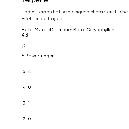
Terpene
Jedes Terpen hat seine eigene charakteristische
Effekten beitragen.
Beta-Myrcen
D-Limonen
Beta-Caryophyllen
4.6
/5
5 Bewertungen
5
4
4
0
3
1
2
0