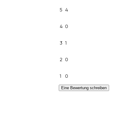
5
4
4
0
3
1
2
0
1
0
Eine Bewertung schreiben