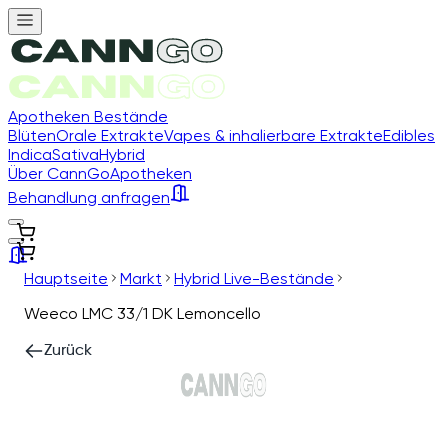
Apotheken Bestände
Blüten
Orale Extrakte
Vapes & inhalierbare Extrakte
Edibles
Indica
Sativa
Hybrid
Über CannGo
Apotheken
Behandlung anfragen
Hauptseite
Markt
Hybrid Live-Bestände
Weeco LMC 33/1 DK Lemoncello
Zurück