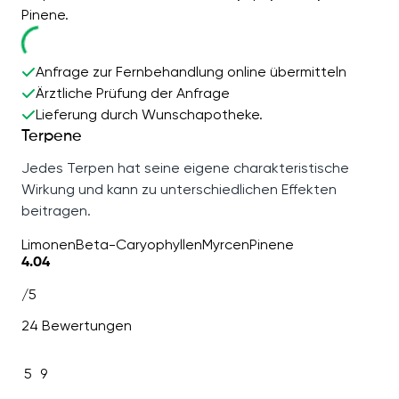
Pinene.
Anfrage zur Fernbehandlung online übermitteln
Ärztliche Prüfung der Anfrage
Lieferung durch Wunschapotheke.
Terpene
Jedes Terpen hat seine eigene charakteristische
Wirkung und kann zu unterschiedlichen Effekten
beitragen.
Limonen
Beta-Caryophyllen
Myrcen
Pinene
4.04
/5
24 Bewertungen
5
9