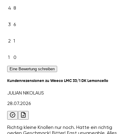
4
8
3
6
2
1
1
0
Eine Bewertung schreiben
Kundenrezensionen zu Weeco LMC 33/1 DK Lemoncello
JULIAN NIKOLAUS
28.07.2026
Richtig kleine Knollen nur noch. Hatte ein richtig
oeden Geschmack! Bitter! Fast unvapeable. Alles