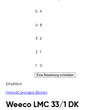
5
9
4
8
3
6
2
1
1
0
Eine Bewertung schreiben
Erhältlich
Hybrid
Cannabis Blüten
Weeco LMC 33/1 DK