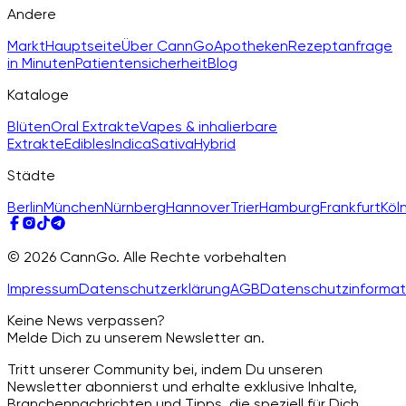
Andere
Markt
Hauptseite
Über CannGo
Apotheken
Rezeptanfrage
in Minuten
Patientensicherheit
Blog
Kataloge
Blüten
Oral Extrakte
Vapes & inhalierbare
Extrakte
Edibles
Indica
Sativa
Hybrid
Städte
Berlin
München
Nürnberg
Hannover
Trier
Hamburg
Frankfurt
Köl
© 2026 CannGo. Alle Rechte vorbehalten
Impressum
Datenschutzerklärung
AGB
Datenschutzinformat
Keine News verpassen?
Melde Dich zu unserem Newsletter an.
Tritt unserer Community bei, indem Du unseren
Newsletter abonnierst und erhalte exklusive Inhalte,
Branchennachrichten und Tipps, die speziell für Dich