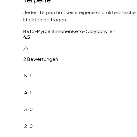
Terpene
Jedes Terpen hat seine eigene charakteristische
Effekten beitragen.
Beta-Myrcen
Limonen
Beta-Caryophyllen
4.5
/5
2 Bewertungen
5
1
4
1
3
0
2
0