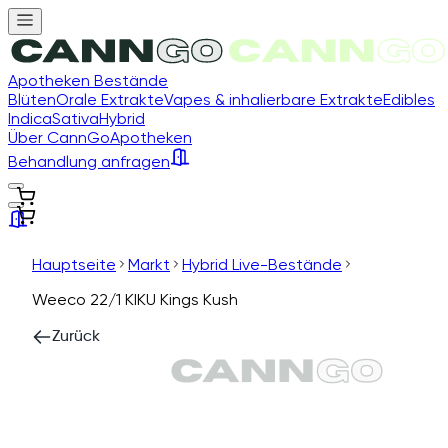
Apotheken Bestände
Blüten
Orale Extrakte
Vapes & inhalierbare Extrakte
Edibles
Indica
Sativa
Hybrid
Über CannGo
Apotheken
Behandlung anfragen
Hauptseite
Markt
Hybrid Live-Bestände
Weeco 22/1 KIKU Kings Kush
Zurück