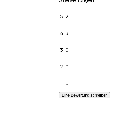
5 Bewertungen
5
2
4
3
3
0
2
0
1
0
Eine Bewertung schreiben