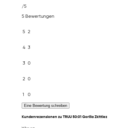
/5
5 Bewertungen
5
2
4
3
3
0
2
0
1
0
Eine Bewertung schreiben
Kundenrezensionen zu TRUU 50:01 Gorilla Zkittlez