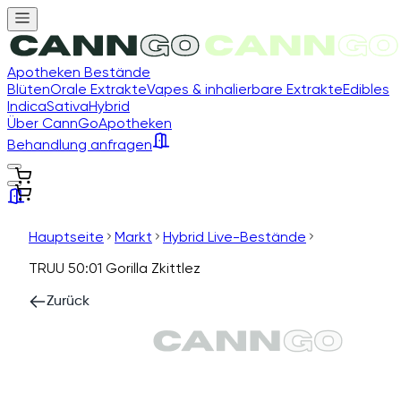
Apotheken Bestände
Blüten
Orale Extrakte
Vapes & inhalierbare Extrakte
Edibles
Indica
Sativa
Hybrid
Über CannGo
Apotheken
Behandlung anfragen
Hauptseite
Markt
Hybrid Live-Bestände
TRUU 50:01 Gorilla Zkittlez
Zurück