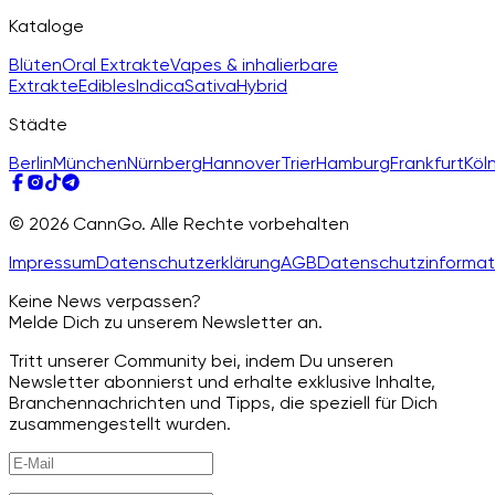
Kataloge
Blüten
Oral Extrakte
Vapes & inhalierbare
Extrakte
Edibles
Indica
Sativa
Hybrid
Städte
Berlin
München
Nürnberg
Hannover
Trier
Hamburg
Frankfurt
Köl
© 2026 CannGo. Alle Rechte vorbehalten
Impressum
Datenschutzerklärung
AGB
Datenschutzinformat
Keine News verpassen?
Melde Dich zu unserem Newsletter an.
Tritt unserer Community bei, indem Du unseren
Newsletter abonnierst und erhalte exklusive Inhalte,
Branchennachrichten und Tipps, die speziell für Dich
zusammengestellt wurden.