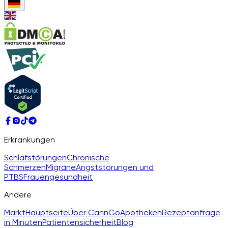
Erkrankungen
Schlafstörungen
Chronische
Schmerzen
Migräne
Angststörungen und
PTBS
Frauengesundheit
Andere
Markt
Hauptseite
Über CannGo
Apotheken
Rezeptanfrage
in Minuten
Patientensicherheit
Blog