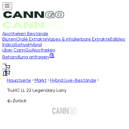
Apotheken Bestände
Blüten
Orale Extrakte
Vapes & inhalierbare Extrakte
Edibles
Indica
Sativa
Hybrid
Über CannGo
Apotheken
Behandlung anfragen
Hauptseite
Markt
Hybrid Live-Bestände
TruHC LL 22 Legendary Larry
Zurück