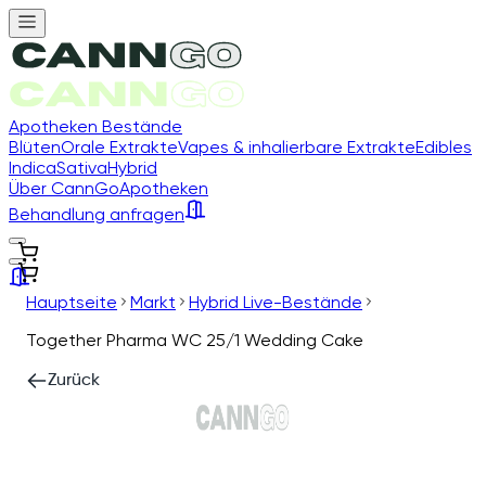
Apotheken Bestände
Blüten
Orale Extrakte
Vapes & inhalierbare Extrakte
Edibles
Indica
Sativa
Hybrid
Über CannGo
Apotheken
Behandlung anfragen
Hauptseite
Markt
Hybrid Live-Bestände
Together Pharma WC 25/1 Wedding Cake
Zurück