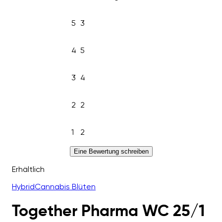
5
3
4
5
3
4
2
2
1
2
Eine Bewertung schreiben
Erhältlich
Hybrid
Cannabis Blüten
Together Pharma WC 25/1