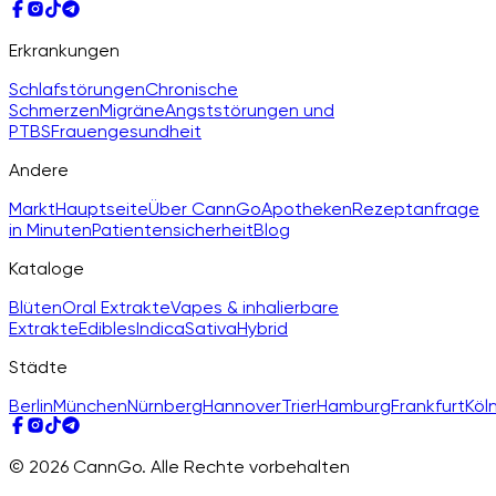
Erkrankungen
Schlafstörungen
Chronische
Schmerzen
Migräne
Angststörungen und
PTBS
Frauengesundheit
Andere
Markt
Hauptseite
Über CannGo
Apotheken
Rezeptanfrage
in Minuten
Patientensicherheit
Blog
Kataloge
Blüten
Oral Extrakte
Vapes & inhalierbare
Extrakte
Edibles
Indica
Sativa
Hybrid
Städte
Berlin
München
Nürnberg
Hannover
Trier
Hamburg
Frankfurt
Köl
© 2026 CannGo. Alle Rechte vorbehalten