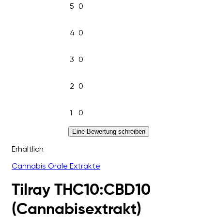
5
0
4
0
3
0
2
0
1
0
Eine Bewertung schreiben
Erhältlich
Cannabis Orale Extrakte
Tilray THC10:CBD10
(Cannabisextrakt)