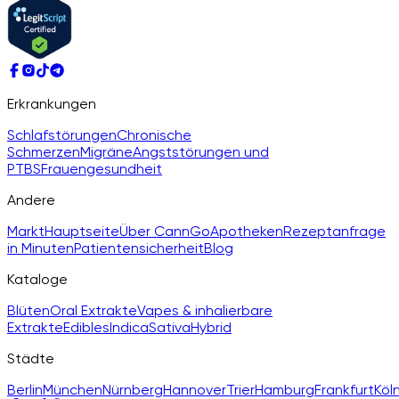
Erkrankungen
Schlafstörungen
Chronische
Schmerzen
Migräne
Angststörungen und
PTBS
Frauengesundheit
Andere
Markt
Hauptseite
Über CannGo
Apotheken
Rezeptanfrage
in Minuten
Patientensicherheit
Blog
Kataloge
Blüten
Oral Extrakte
Vapes & inhalierbare
Extrakte
Edibles
Indica
Sativa
Hybrid
Städte
Berlin
München
Nürnberg
Hannover
Trier
Hamburg
Frankfurt
Köl