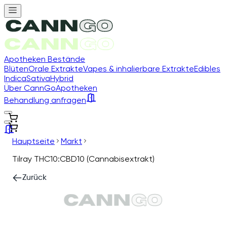
Apotheken Bestände
Blüten
Orale Extrakte
Vapes & inhalierbare Extrakte
Edibles
Indica
Sativa
Hybrid
Über CannGo
Apotheken
Behandlung anfragen
Hauptseite
Markt
Tilray THC10:CBD10 (Cannabisextrakt)
Zurück