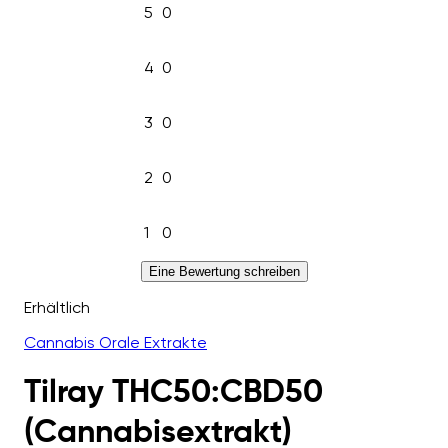
5
0
4
0
3
0
2
0
1
0
Eine Bewertung schreiben
Erhältlich
Cannabis Orale Extrakte
Tilray THC50:CBD50
(Cannabisextrakt)