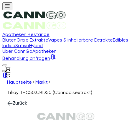
Apotheken Bestände
Blüten
Orale Extrakte
Vapes & inhalierbare Extrakte
Edibles
Indica
Sativa
Hybrid
Über CannGo
Apotheken
Behandlung anfragen
Hauptseite
Markt
Tilray THC50:CBD50 (Cannabisextrakt)
Zurück