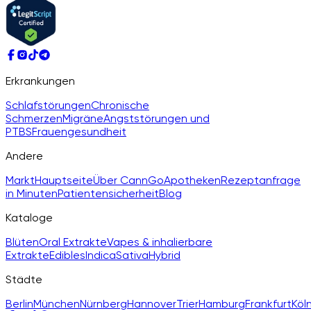
Erkrankungen
Schlafstörungen
Chronische
Schmerzen
Migräne
Angststörungen und
PTBS
Frauengesundheit
Andere
Markt
Hauptseite
Über CannGo
Apotheken
Rezeptanfrage
in Minuten
Patientensicherheit
Blog
Kataloge
Blüten
Oral Extrakte
Vapes & inhalierbare
Extrakte
Edibles
Indica
Sativa
Hybrid
Städte
Berlin
München
Nürnberg
Hannover
Trier
Hamburg
Frankfurt
Köl