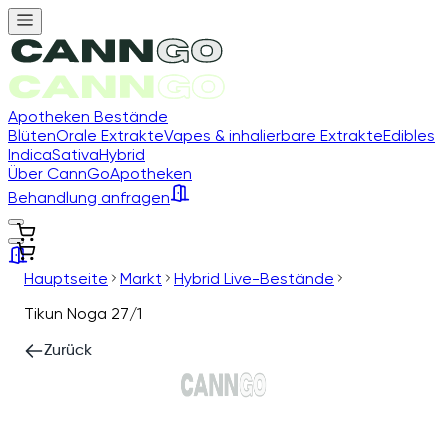
Apotheken Bestände
Blüten
Orale Extrakte
Vapes & inhalierbare Extrakte
Edibles
Indica
Sativa
Hybrid
Über CannGo
Apotheken
Behandlung anfragen
Hauptseite
Markt
Hybrid Live-Bestände
Tikun Noga 27/1
Zurück