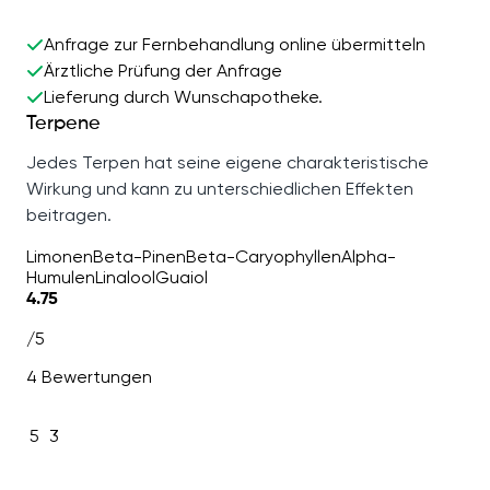
Anfrage zur Fernbehandlung online übermitteln
Ärztliche Prüfung der Anfrage
Lieferung durch Wunschapotheke.
Terpene
Jedes Terpen hat seine eigene charakteristische
Wirkung und kann zu unterschiedlichen Effekten
beitragen.
Limonen
Beta-Pinen
Beta-Caryophyllen
Alpha-
Humulen
Linalool
Guaiol
4.75
/5
4 Bewertungen
5
3