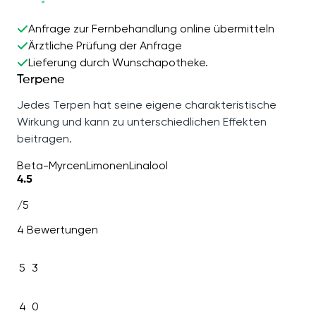
Anfrage zur Fernbehandlung online übermitteln
Ärztliche Prüfung der Anfrage
Lieferung durch Wunschapotheke.
Terpene
Jedes Terpen hat seine eigene charakteristische
Wirkung und kann zu unterschiedlichen Effekten
beitragen.
Beta-Myrcen
Limonen
Linalool
4.5
/5
4 Bewertungen
5
3
4
0