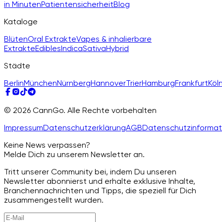
in Minuten
Patientensicherheit
Blog
Kataloge
Blüten
Oral Extrakte
Vapes & inhalierbare
Extrakte
Edibles
Indica
Sativa
Hybrid
Städte
Berlin
München
Nürnberg
Hannover
Trier
Hamburg
Frankfurt
Köl
© 2026 CannGo. Alle Rechte vorbehalten
Impressum
Datenschutzerklärung
AGB
Datenschutzinformat
Keine News verpassen?
Melde Dich zu unserem Newsletter an.
Tritt unserer Community bei, indem Du unseren
Newsletter abonnierst und erhalte exklusive Inhalte,
Branchennachrichten und Tipps, die speziell für Dich
zusammengestellt wurden.