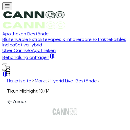
Apotheken Bestände
Blüten
Orale Extrakte
Vapes & inhalierbare Extrakte
Edibles
Indica
Sativa
Hybrid
Über CannGo
Apotheken
Behandlung anfragen
Hauptseite
Markt
Hybrid Live-Bestände
Tikun Midnight 10/14
Zurück