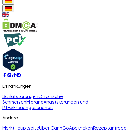
Erkrankungen
Schlafstörungen
Chronische
Schmerzen
Migräne
Angststörungen und
PTBS
Frauengesundheit
Andere
Markt
Hauptseite
Über CannGo
Apotheken
Rezeptanfrage