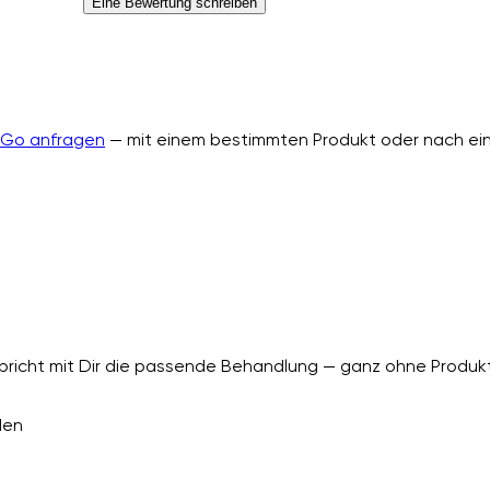
Eine Bewertung schreiben
nGo anfragen
— mit einem bestimmten Produkt oder nach ein
richt mit Dir die passende Behandlung — ganz ohne Produkt
den