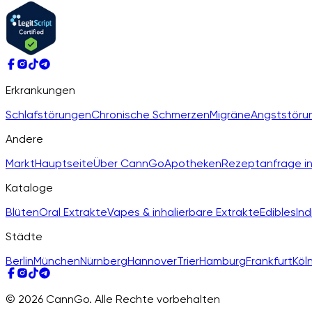
Erkrankungen
Schlafstörungen
Chronische Schmerzen
Migräne
Angststöru
Andere
Markt
Hauptseite
Über CannGo
Apotheken
Rezeptanfrage in
Kataloge
Blüten
Oral Extrakte
Vapes & inhalierbare Extrakte
Edibles
Ind
Städte
Berlin
München
Nürnberg
Hannover
Trier
Hamburg
Frankfurt
Köl
© 2026 CannGo. Alle Rechte vorbehalten