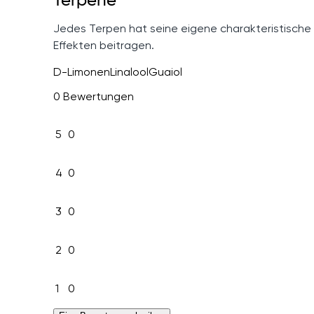
Terpene
Jedes Terpen hat seine eigene charakteristische
Effekten beitragen.
D-Limonen
Linalool
Guaiol
0 Bewertungen
5
0
4
0
3
0
2
0
1
0