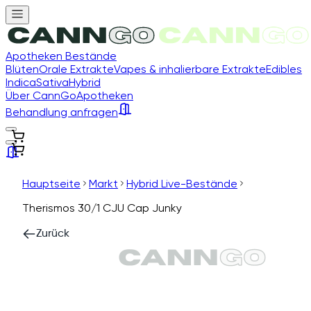
Apotheken Bestände
Blüten
Orale Extrakte
Vapes & inhalierbare Extrakte
Edibles
Indica
Sativa
Hybrid
Über CannGo
Apotheken
Behandlung anfragen
Hauptseite
Markt
Hybrid Live-Bestände
Therismos 30/1 CJU Cap Junky
Zurück