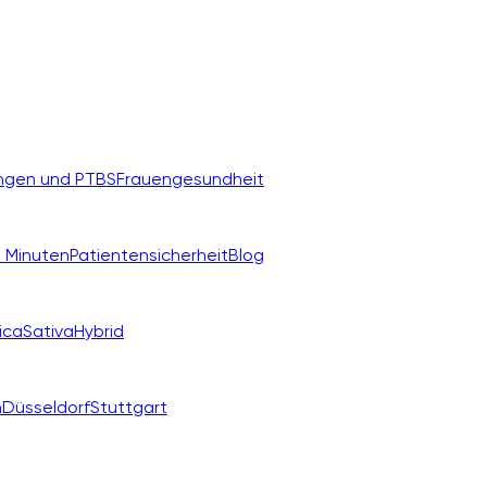
ngen und PTBS
Frauengesundheit
 Minuten
Patientensicherheit
Blog
ica
Sativa
Hybrid
n
Düsseldorf
Stuttgart