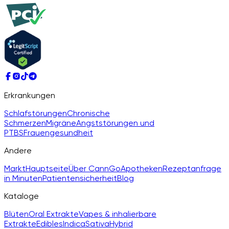
Erkrankungen
Schlafstörungen
Chronische
Schmerzen
Migräne
Angststörungen und
PTBS
Frauengesundheit
Andere
Markt
Hauptseite
Über CannGo
Apotheken
Rezeptanfrage
in Minuten
Patientensicherheit
Blog
Kataloge
Blüten
Oral Extrakte
Vapes & inhalierbare
Extrakte
Edibles
Indica
Sativa
Hybrid