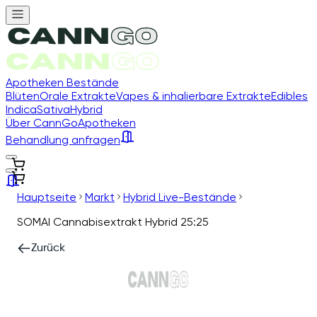
Apotheken Bestände
Blüten
Orale Extrakte
Vapes & inhalierbare Extrakte
Edibles
Indica
Sativa
Hybrid
Über CannGo
Apotheken
Behandlung anfragen
Hauptseite
Markt
Hybrid Live-Bestände
SOMAI Cannabisextrakt Hybrid 25:25
Zurück