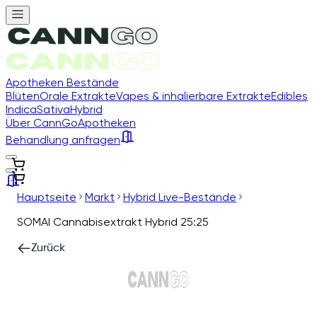
Apotheken Bestände
Blüten
Orale Extrakte
Vapes & inhalierbare Extrakte
Edibles
Indica
Sativa
Hybrid
Über CannGo
Apotheken
Behandlung anfragen
Hauptseite
Markt
Hybrid Live-Bestände
SOMAI Cannabisextrakt Hybrid 25:25
Zurück