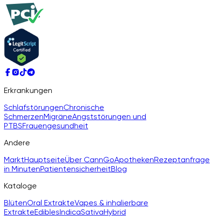
Erkrankungen
Schlafstörungen
Chronische
Schmerzen
Migräne
Angststörungen und
PTBS
Frauengesundheit
Andere
Markt
Hauptseite
Über CannGo
Apotheken
Rezeptanfrage
in Minuten
Patientensicherheit
Blog
Kataloge
Blüten
Oral Extrakte
Vapes & inhalierbare
Extrakte
Edibles
Indica
Sativa
Hybrid