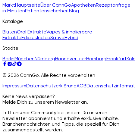
Markt
Hauptseite
Über CannGo
Apotheken
Rezeptanfrage
in Minuten
Patientensicherheit
Blog
Kataloge
Blüten
Oral Extrakte
Vapes & inhalierbare
Extrakte
Edibles
Indica
Sativa
Hybrid
Städte
Berlin
München
Nürnberg
Hannover
Trier
Hamburg
Frankfurt
Köl
© 2026 CannGo. Alle Rechte vorbehalten
Impressum
Datenschutzerklärung
AGB
Datenschutzinformat
Keine News verpassen?
Melde Dich zu unserem Newsletter an.
Tritt unserer Community bei, indem Du unseren
Newsletter abonnierst und erhalte exklusive Inhalte,
Branchennachrichten und Tipps, die speziell für Dich
zusammengestellt wurden.