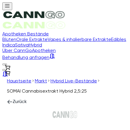
Apotheken Bestände
Blüten
Orale Extrakte
Vapes & inhalierbare Extrakte
Edibles
Indica
Sativa
Hybrid
Über CannGo
Apotheken
Behandlung anfragen
Hauptseite
Markt
Hybrid Live-Bestände
SOMAI Cannabisextrakt Hybrid 2,5:25
Zurück