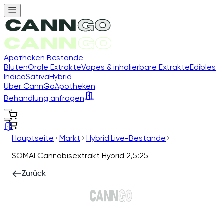
Apotheken Bestände
Blüten
Orale Extrakte
Vapes & inhalierbare Extrakte
Edibles
Indica
Sativa
Hybrid
Über CannGo
Apotheken
Behandlung anfragen
Hauptseite
Markt
Hybrid Live-Bestände
SOMAI Cannabisextrakt Hybrid 2,5:25
Zurück