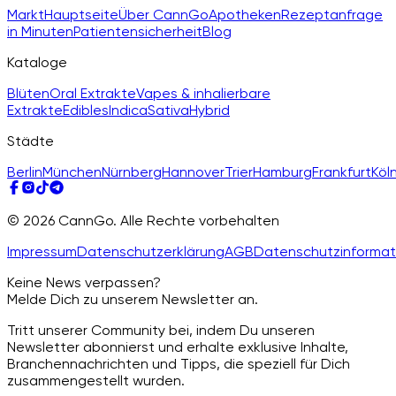
Markt
Hauptseite
Über CannGo
Apotheken
Rezeptanfrage
in Minuten
Patientensicherheit
Blog
Kataloge
Blüten
Oral Extrakte
Vapes & inhalierbare
Extrakte
Edibles
Indica
Sativa
Hybrid
Städte
Berlin
München
Nürnberg
Hannover
Trier
Hamburg
Frankfurt
Köl
© 2026 CannGo. Alle Rechte vorbehalten
Impressum
Datenschutzerklärung
AGB
Datenschutzinformat
Keine News verpassen?
Melde Dich zu unserem Newsletter an.
Tritt unserer Community bei, indem Du unseren
Newsletter abonnierst und erhalte exklusive Inhalte,
Branchennachrichten und Tipps, die speziell für Dich
zusammengestellt wurden.