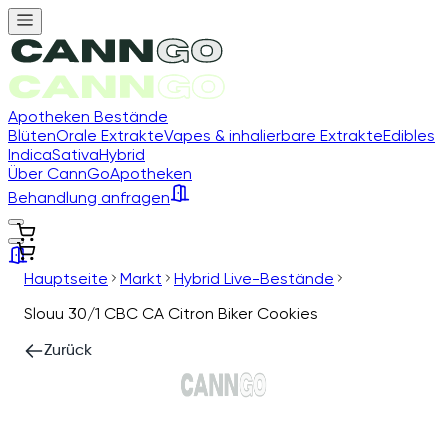
Apotheken Bestände
Blüten
Orale Extrakte
Vapes & inhalierbare Extrakte
Edibles
Indica
Sativa
Hybrid
Über CannGo
Apotheken
Behandlung anfragen
Hauptseite
Markt
Hybrid Live-Bestände
Slouu 30/1 CBC CA Citron Biker Cookies
Zurück