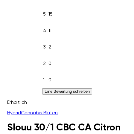
5
15
4
11
3
2
2
0
1
0
Eine Bewertung schreiben
Erhältlich
Hybrid
Cannabis Blüten
Slouu 30/1 CBC CA Citron