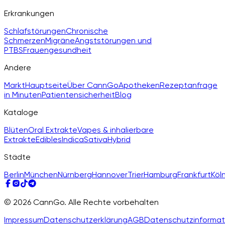
Erkrankungen
Schlafstörungen
Chronische
Schmerzen
Migräne
Angststörungen und
PTBS
Frauengesundheit
Andere
Markt
Hauptseite
Über CannGo
Apotheken
Rezeptanfrage
in Minuten
Patientensicherheit
Blog
Kataloge
Blüten
Oral Extrakte
Vapes & inhalierbare
Extrakte
Edibles
Indica
Sativa
Hybrid
Städte
Berlin
München
Nürnberg
Hannover
Trier
Hamburg
Frankfurt
Köl
© 2026 CannGo. Alle Rechte vorbehalten
Impressum
Datenschutzerklärung
AGB
Datenschutzinformat