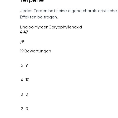
Terpene
Jedes Terpen hat seine eigene charakteristische
Effekten beitragen.
Linalool
Myrcen
Caryophyllenoxid
4.47
/5
19 Bewertungen
5
9
4
10
3
0
2
0