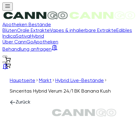
Apotheken Bestände
Blüten
Orale Extrakte
Vapes & inhalierbare Extrakte
Edibles
Indica
Sativa
Hybrid
Über CannGo
Apotheken
Behandlung anfragen
Hauptseite
Markt
Hybrid Live-Bestände
Sinceritas Hybrid Verum 24/1 BK Banana Kush
Zurück