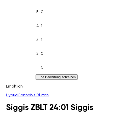
5
0
4
1
3
1
2
0
1
0
Eine Bewertung schreiben
Erhältlich
Hybrid
Cannabis Blüten
Siggis ZBLT 24:01 Siggis