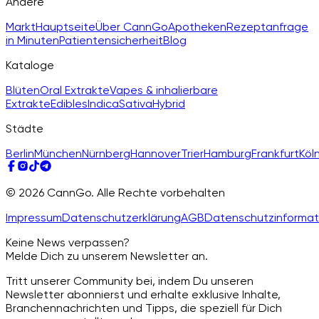
Andere
Markt
Hauptseite
Über CannGo
Apotheken
Rezeptanfrage
in Minuten
Patientensicherheit
Blog
Kataloge
Blüten
Oral Extrakte
Vapes & inhalierbare
Extrakte
Edibles
Indica
Sativa
Hybrid
Städte
Berlin
München
Nürnberg
Hannover
Trier
Hamburg
Frankfurt
Köl
© 2026 CannGo. Alle Rechte vorbehalten
Impressum
Datenschutzerklärung
AGB
Datenschutzinformat
Keine News verpassen?
Melde Dich zu unserem Newsletter an.
Tritt unserer Community bei, indem Du unseren
Newsletter abonnierst und erhalte exklusive Inhalte,
Branchennachrichten und Tipps, die speziell für Dich