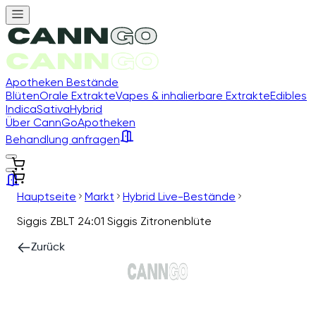
Apotheken Bestände
Blüten
Orale Extrakte
Vapes & inhalierbare Extrakte
Edibles
Indica
Sativa
Hybrid
Über CannGo
Apotheken
Behandlung anfragen
Hauptseite
Markt
Hybrid Live-Bestände
Siggis ZBLT 24:01 Siggis Zitronenblüte
Zurück