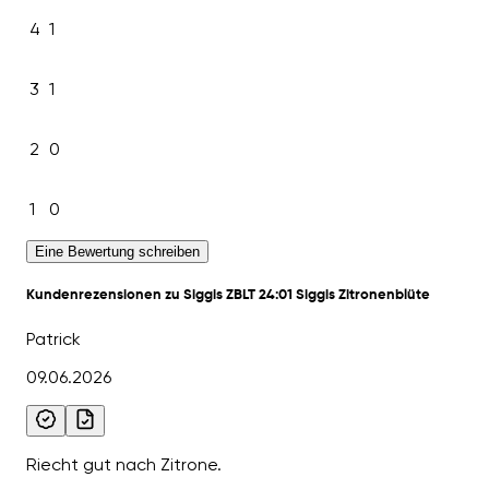
4
1
3
1
2
0
1
0
Eine Bewertung schreiben
Kundenrezensionen zu Siggis ZBLT 24:01 Siggis Zitronenblüte
Patrick
09.06.2026
Riecht gut nach Zitrone.