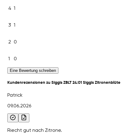
4
1
3
1
2
0
1
0
Eine Bewertung schreiben
Kundenrezensionen zu Siggis ZBLT 24:01 Siggis Zitronenblüte
Patrick
09.06.2026
Riecht gut nach Zitrone.