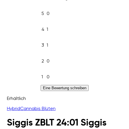
5
0
4
1
3
1
2
0
1
0
Eine Bewertung schreiben
Erhältlich
Hybrid
Cannabis Blüten
Siggis ZBLT 24:01 Siggis