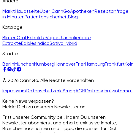
Andere
Markt
Hauptseite
Über CannGo
Apotheken
Rezeptanfrage
in Minuten
Patientensicherheit
Blog
Kataloge
Blüten
Oral Extrakte
Vapes & inhalierbare
Extrakte
Edibles
Indica
Sativa
Hybrid
Städte
Berlin
München
Nürnberg
Hannover
Trier
Hamburg
Frankfurt
Köl
© 2026 CannGo. Alle Rechte vorbehalten
Impressum
Datenschutzerklärung
AGB
Datenschutzinformat
Keine News verpassen?
Melde Dich zu unserem Newsletter an.
Tritt unserer Community bei, indem Du unseren
Newsletter abonnierst und erhalte exklusive Inhalte,
Branchennachrichten und Tipps, die speziell für Dich