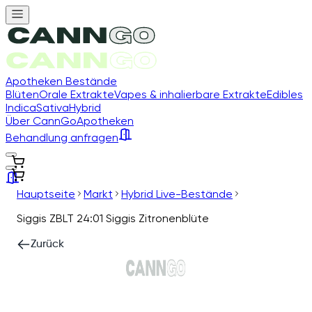
Apotheken Bestände
Blüten
Orale Extrakte
Vapes & inhalierbare Extrakte
Edibles
Indica
Sativa
Hybrid
Über CannGo
Apotheken
Behandlung anfragen
Hauptseite
Markt
Hybrid Live-Bestände
Siggis ZBLT 24:01 Siggis Zitronenblüte
Zurück