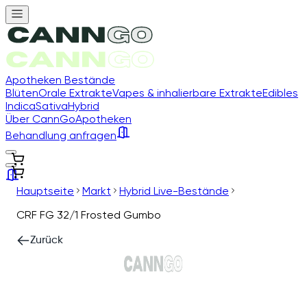
Apotheken Bestände
Blüten
Orale Extrakte
Vapes & inhalierbare Extrakte
Edibles
Indica
Sativa
Hybrid
Über CannGo
Apotheken
Behandlung anfragen
Hauptseite
Markt
Hybrid Live-Bestände
CRF FG 32/1 Frosted Gumbo
Zurück