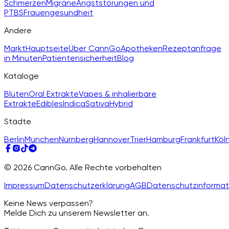
Schmerzen
Migräne
Angststörungen und
PTBS
Frauengesundheit
Andere
Markt
Hauptseite
Über CannGo
Apotheken
Rezeptanfrage
in Minuten
Patientensicherheit
Blog
Kataloge
Blüten
Oral Extrakte
Vapes & inhalierbare
Extrakte
Edibles
Indica
Sativa
Hybrid
Städte
Berlin
München
Nürnberg
Hannover
Trier
Hamburg
Frankfurt
Köl
© 2026 CannGo. Alle Rechte vorbehalten
Impressum
Datenschutzerklärung
AGB
Datenschutzinformat
Keine News verpassen?
Melde Dich zu unserem Newsletter an.