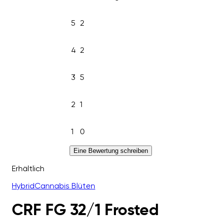
5
2
4
2
3
5
2
1
1
0
Eine Bewertung schreiben
Erhältlich
Hybrid
Cannabis Blüten
CRF FG 32/1 Frosted