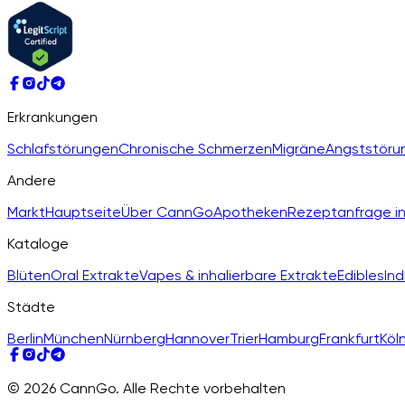
Erkrankungen
Schlafstörungen
Chronische Schmerzen
Migräne
Angststöru
Andere
Markt
Hauptseite
Über CannGo
Apotheken
Rezeptanfrage in
Kataloge
Blüten
Oral Extrakte
Vapes & inhalierbare Extrakte
Edibles
Ind
Städte
Berlin
München
Nürnberg
Hannover
Trier
Hamburg
Frankfurt
Köl
© 2026 CannGo. Alle Rechte vorbehalten