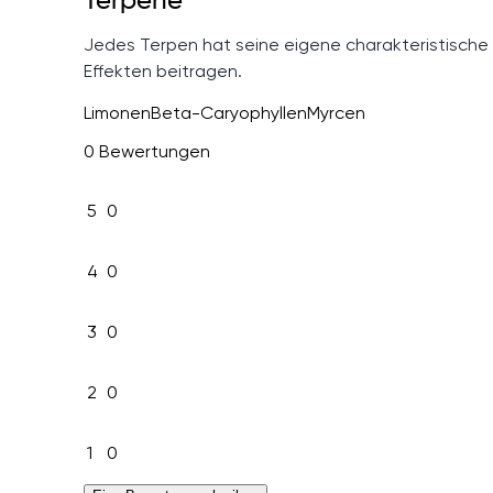
Terpene
Jedes Terpen hat seine eigene charakteristische
Effekten beitragen.
Limonen
Beta-Caryophyllen
Myrcen
0 Bewertungen
5
0
4
0
3
0
2
0
1
0