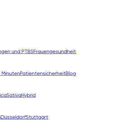
ngen und PTBS
Frauengesundheit
 Minuten
Patientensicherheit
Blog
ica
Sativa
Hybrid
n
Düsseldorf
Stuttgart