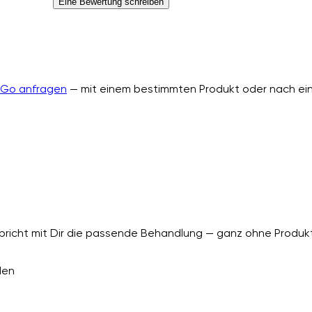
Eine Bewertung schreiben
nGo anfragen
— mit einem bestimmten Produkt oder nach ein
richt mit Dir die passende Behandlung — ganz ohne Produkt
den