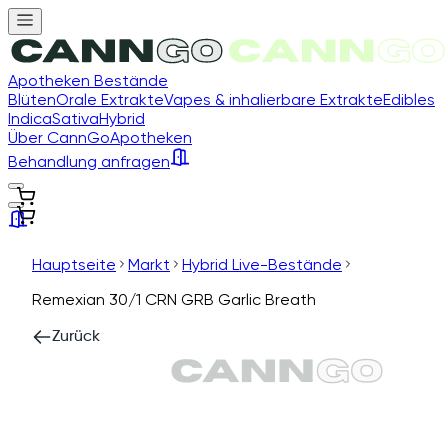
Apotheken Bestände
Blüten
Orale Extrakte
Vapes & inhalierbare Extrakte
Edibles
Indica
Sativa
Hybrid
Über CannGo
Apotheken
Behandlung anfragen
Hauptseite
Markt
Hybrid Live-Bestände
Remexian 30/1 CRN GRB Garlic Breath
Zurück