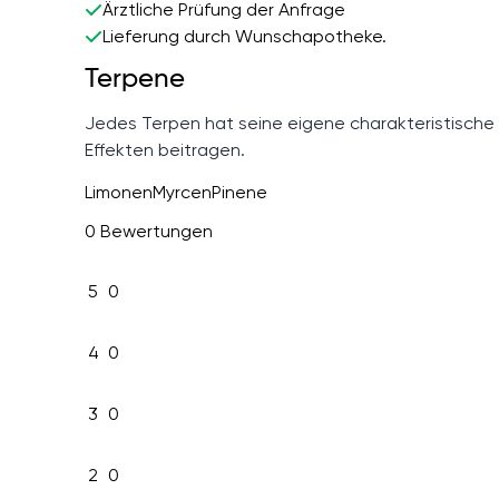
Ärztliche Prüfung der Anfrage
Lieferung durch Wunschapotheke.
Terpene
Jedes Terpen hat seine eigene charakteristische
Effekten beitragen.
Limonen
Myrcen
Pinene
0 Bewertungen
5
0
4
0
3
0
2
0