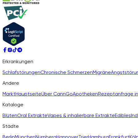
Erkrankungen
Schlafstörungen
Chronische Schmerzen
Migräne
Angststöru
Andere
Markt
Hauptseite
Über CannGo
Apotheken
Rezeptanfrage in
Kataloge
Blüten
Oral Extrakte
Vapes & inhalierbare Extrakte
Edibles
Ind
Städte
Berlin
München
Nürnberg
Hannover
Trier
Hamburg
Frankfurt
Köl