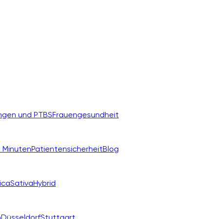
ngen und PTBS
Frauengesundheit
 Minuten
Patientensicherheit
Blog
ica
Sativa
Hybrid
n
Düsseldorf
Stuttgart