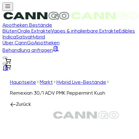
Apotheken Bestände
Blüten
Orale Extrakte
Vapes & inhalierbare Extrakte
Edibles
Indica
Sativa
Hybrid
Über CannGo
Apotheken
Behandlung anfragen
Hauptseite
Markt
Hybrid Live-Bestände
Remexian 30/1 ADV PMK Peppermint Kush
Zurück