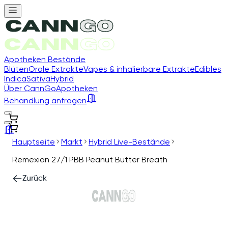
Apotheken Bestände
Blüten
Orale Extrakte
Vapes & inhalierbare Extrakte
Edibles
Indica
Sativa
Hybrid
Über CannGo
Apotheken
Behandlung anfragen
Hauptseite
Markt
Hybrid Live-Bestände
Remexian 27/1 PBB Peanut Butter Breath
Zurück