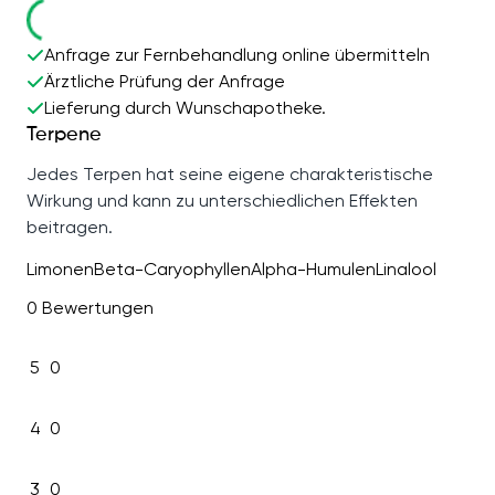
Anfrage zur Fernbehandlung online übermitteln
Ärztliche Prüfung der Anfrage
Lieferung durch Wunschapotheke.
Terpene
Jedes Terpen hat seine eigene charakteristische
Wirkung und kann zu unterschiedlichen Effekten
beitragen.
Limonen
Beta-Caryophyllen
Alpha-Humulen
Linalool
0 Bewertungen
5
0
4
0
3
0