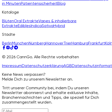
in Minuten
Patientensicherheit
Blog
Kataloge
Blüten
Oral Extrakte
Vapes & inhalierbare
Extrakte
Edibles
Indica
Sativa
Hybrid
Städte
Berlin
München
Nürnberg
Hannover
Trier
Hamburg
Frankfurt
Köl
© 2026 CannGo. Alle Rechte vorbehalten
Impressum
Datenschutzerklärung
AGB
Datenschutzinformat
Keine News verpassen?
Melde Dich zu unserem Newsletter an.
Tritt unserer Community bei, indem Du unseren
Newsletter abonnierst und erhalte exklusive Inhalte,
Branchennachrichten und Tipps, die speziell für Dich
zusammengestellt wurden.