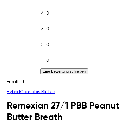
4
0
3
0
2
0
1
0
Eine Bewertung schreiben
Erhältlich
Hybrid
Cannabis Blüten
Remexian 27/1 PBB Peanut
Butter Breath