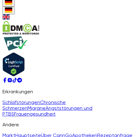
Erkrankungen
Schlafstörungen
Chronische
Schmerzen
Migräne
Angststörungen und
PTBS
Frauengesundheit
Andere
Markt
Hauptseite
Über CannGo
Apotheken
Rezeptanfrage