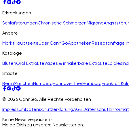
Erkrankungen
Schlafstörungen
Chronische Schmerzen
Migräne
Angststöru
Andere
Markt
Hauptseite
Über CannGo
Apotheken
Rezeptanfrage in
Kataloge
Blüten
Oral Extrakte
Vapes & inhalierbare Extrakte
Edibles
Ind
Städte
Berlin
München
Nürnberg
Hannover
Trier
Hamburg
Frankfurt
Köl
© 2026 CannGo. Alle Rechte vorbehalten
Impressum
Datenschutzerklärung
AGB
Datenschutzinformat
Keine News verpassen?
Melde Dich zu unserem Newsletter an.