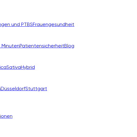
ngen und PTBS
Frauengesundheit
 Minuten
Patientensicherheit
Blog
ica
Sativa
Hybrid
n
Düsseldorf
Stuttgart
ionen