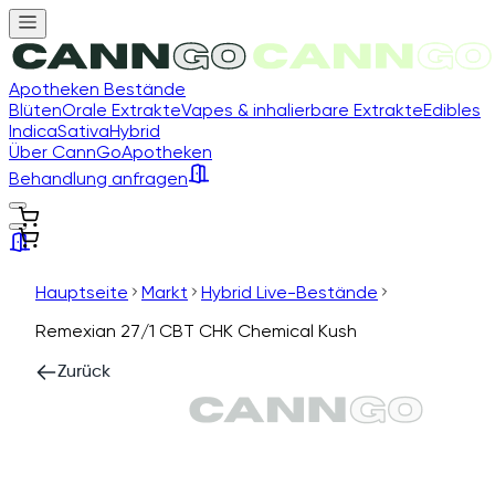
Apotheken Bestände
Blüten
Orale Extrakte
Vapes & inhalierbare Extrakte
Edibles
Indica
Sativa
Hybrid
Über CannGo
Apotheken
Behandlung anfragen
Hauptseite
Markt
Hybrid Live-Bestände
Remexian 27/1 CBT CHK Chemical Kush
Zurück