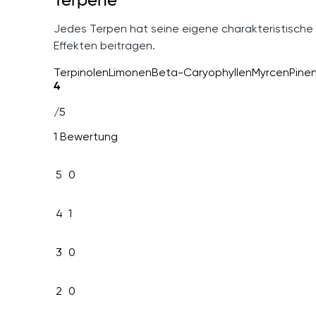
Terpene
Jedes Terpen hat seine eigene charakteristische
Effekten beitragen.
Terpinolen
Limonen
Beta-Caryophyllen
Myrcen
Pine
4
/5
1 Bewertung
5
0
4
1
3
0
2
0