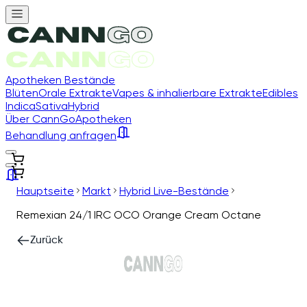
Apotheken Bestände
Blüten
Orale Extrakte
Vapes & inhalierbare Extrakte
Edibles
Indica
Sativa
Hybrid
Über CannGo
Apotheken
Behandlung anfragen
Hauptseite
Markt
Hybrid Live-Bestände
Remexian 24/1 IRC OCO Orange Cream Octane
Zurück