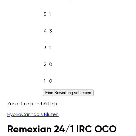
5
1
4
3
3
1
2
0
1
0
Eine Bewertung schreiben
Zurzeit nicht erhältlich
Hybrid
Cannabis Blüten
Remexian 24/1 IRC OCO