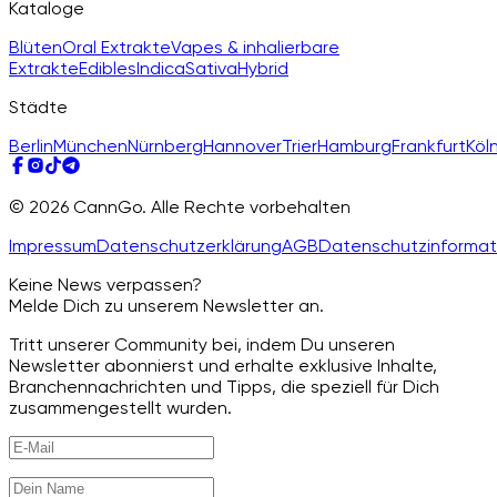
Kataloge
Blüten
Oral Extrakte
Vapes & inhalierbare
Extrakte
Edibles
Indica
Sativa
Hybrid
Städte
Berlin
München
Nürnberg
Hannover
Trier
Hamburg
Frankfurt
Köl
© 2026 CannGo. Alle Rechte vorbehalten
Impressum
Datenschutzerklärung
AGB
Datenschutzinformat
Keine News verpassen?
Melde Dich zu unserem Newsletter an.
Tritt unserer Community bei, indem Du unseren
Newsletter abonnierst und erhalte exklusive Inhalte,
Branchennachrichten und Tipps, die speziell für Dich
zusammengestellt wurden.