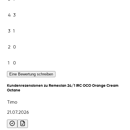
4
3
3
1
2
0
1
0
Eine Bewertung schreiben
Kundenrezensionen zu Remexian 24/1 IRC OCO Orange Cream
Octane
Timo
21.07.2026