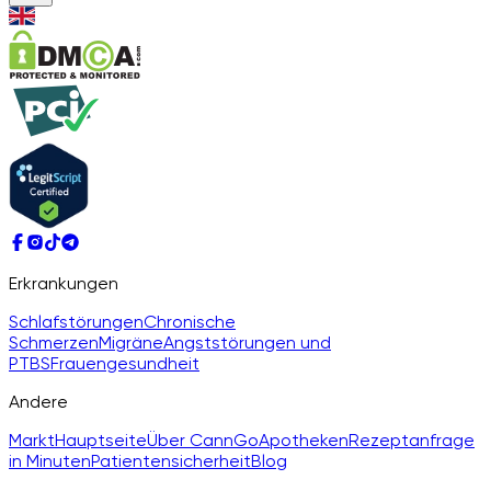
Erkrankungen
Schlafstörungen
Chronische
Schmerzen
Migräne
Angststörungen und
PTBS
Frauengesundheit
Andere
Markt
Hauptseite
Über CannGo
Apotheken
Rezeptanfrage
in Minuten
Patientensicherheit
Blog