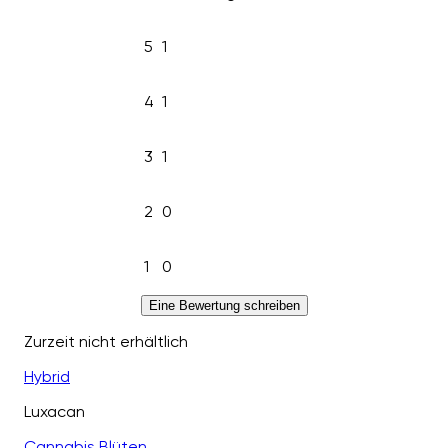
5
1
4
1
3
1
2
0
1
0
Eine Bewertung schreiben
Zurzeit nicht erhältlich
Hybrid
Luxacan
Cannabis Blüten