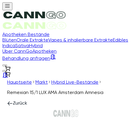
Apotheken Bestände
Blüten
Orale Extrakte
Vapes & inhalierbare Extrakte
Edibles
Indica
Sativa
Hybrid
Über CannGo
Apotheken
Behandlung anfragen
Hauptseite
Markt
Hybrid Live-Bestände
Remexian 15/1 LUX AMA Amsterdam Amnesia
Zurück