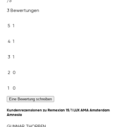
/5
3 Bewertungen
5
1
4
1
3
1
2
0
1
0
Eine Bewertung schreiben
Kundenrezensionen zu Remexian 15/1 LUX AMA Amsterdam
Amnesia
GUNNAR THORBEN