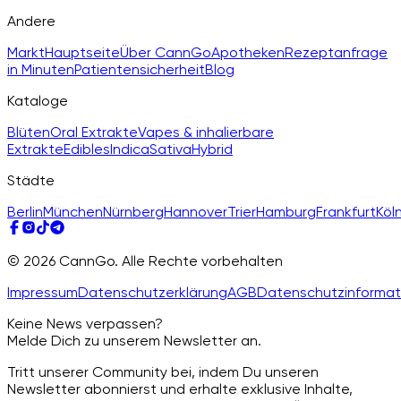
Andere
Markt
Hauptseite
Über CannGo
Apotheken
Rezeptanfrage
in Minuten
Patientensicherheit
Blog
Kataloge
Blüten
Oral Extrakte
Vapes & inhalierbare
Extrakte
Edibles
Indica
Sativa
Hybrid
Städte
Berlin
München
Nürnberg
Hannover
Trier
Hamburg
Frankfurt
Köl
© 2026 CannGo. Alle Rechte vorbehalten
Impressum
Datenschutzerklärung
AGB
Datenschutzinformat
Keine News verpassen?
Melde Dich zu unserem Newsletter an.
Tritt unserer Community bei, indem Du unseren
Newsletter abonnierst und erhalte exklusive Inhalte,