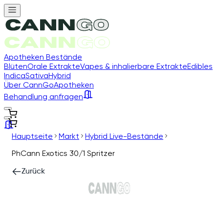
Apotheken Bestände
Blüten
Orale Extrakte
Vapes & inhalierbare Extrakte
Edibles
Indica
Sativa
Hybrid
Über CannGo
Apotheken
Behandlung anfragen
Hauptseite
Markt
Hybrid Live-Bestände
PhCann Exotics 30/1 Spritzer
Zurück