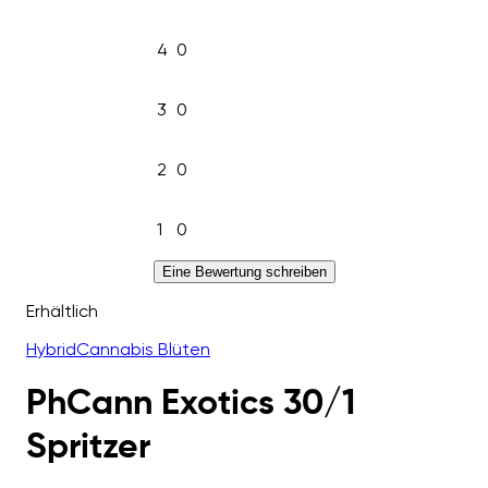
4
0
3
0
2
0
1
0
Eine Bewertung schreiben
Erhältlich
Hybrid
Cannabis Blüten
PhCann Exotics 30/1
Spritzer