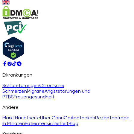
Erkrankungen
Schlafstörungen
Chronische
Schmerzen
Migräne
Angststörungen und
PTBS
Frauengesundheit
Andere
Markt
Hauptseite
Über CannGo
Apotheken
Rezeptanfrage
in Minuten
Patientensicherheit
Blog
Kataloge