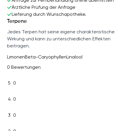
Anfrage zur Fernbehandlung online übermitteln
Ärztliche Prüfung der Anfrage
Lieferung durch Wunschapotheke.
Terpene
Jedes Terpen hat seine eigene charakteristische
Wirkung und kann zu unterschiedlichen Effekten
beitragen.
Limonen
Beta-Caryophyllen
Linalool
0 Bewertungen
5
0
4
0
3
0