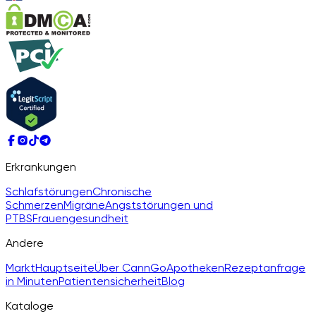
Erkrankungen
Schlafstörungen
Chronische
Schmerzen
Migräne
Angststörungen und
PTBS
Frauengesundheit
Andere
Markt
Hauptseite
Über CannGo
Apotheken
Rezeptanfrage
in Minuten
Patientensicherheit
Blog
Kataloge