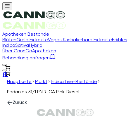
Apotheken Bestände
Blüten
Orale Extrakte
Vapes & inhalierbare Extrakte
Edibles
Indica
Sativa
Hybrid
Über CannGo
Apotheken
Behandlung anfragen
Hauptseite
Markt
Indica Live-Bestände
Pedanios 31/1 PND-CA Pink Diesel
Zurück