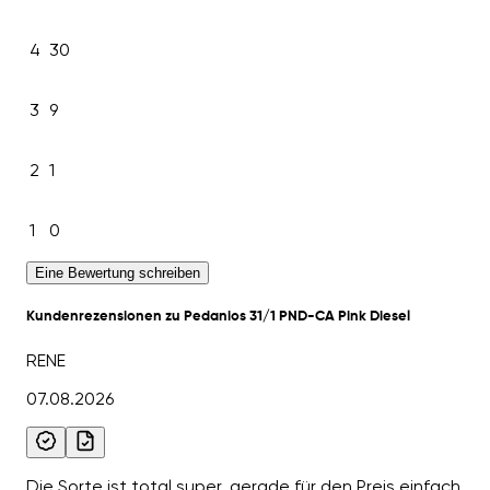
4
30
3
9
2
1
1
0
Eine Bewertung schreiben
Kundenrezensionen zu Pedanios 31/1 PND-CA Pink Diesel
RENE
07.08.2026
Die Sorte ist total super, gerade für den Preis einfach