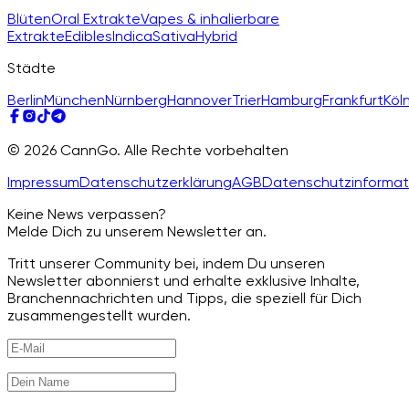
Blüten
Oral Extrakte
Vapes & inhalierbare
Extrakte
Edibles
Indica
Sativa
Hybrid
Städte
Berlin
München
Nürnberg
Hannover
Trier
Hamburg
Frankfurt
Köl
© 2026 CannGo. Alle Rechte vorbehalten
Impressum
Datenschutzerklärung
AGB
Datenschutzinformat
Keine News verpassen?
Melde Dich zu unserem Newsletter an.
Tritt unserer Community bei, indem Du unseren
Newsletter abonnierst und erhalte exklusive Inhalte,
Branchennachrichten und Tipps, die speziell für Dich
zusammengestellt wurden.