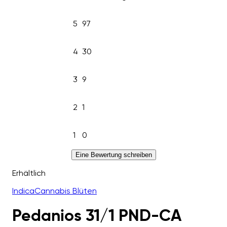
5
97
4
30
3
9
2
1
1
0
Eine Bewertung schreiben
Erhältlich
Indica
Cannabis Blüten
Pedanios 31/1 PND-CA