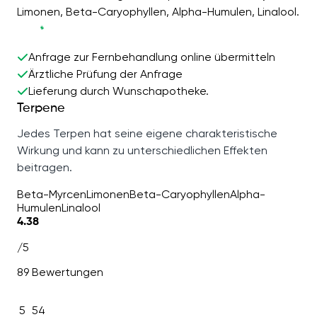
Limonen, Beta-Caryophyllen, Alpha-Humulen, Linalool.
Anfrage zur Fernbehandlung online übermitteln
Ärztliche Prüfung der Anfrage
Lieferung durch Wunschapotheke.
Terpene
Jedes Terpen hat seine eigene charakteristische
Wirkung und kann zu unterschiedlichen Effekten
beitragen.
Beta-Myrcen
Limonen
Beta-Caryophyllen
Alpha-
Humulen
Linalool
4.38
/5
89 Bewertungen
5
54