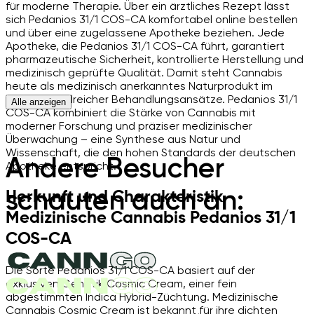
für moderne Therapie. Über ein ärztliches Rezept lässt
sich Pedanios 31/1 COS-CA komfortabel online bestellen
und über eine zugelassene Apotheke beziehen. Jede
Apotheke, die Pedanios 31/1 COS-CA führt, garantiert
pharmazeutische Sicherheit, kontrollierte Herstellung und
medizinisch geprüfte Qualität. Damit steht Cannabis
heute als medizinisch anerkanntes Naturprodukt im
Zentrum zahlreicher Behandlungsansätze. Pedanios 31/1
Alle anzeigen
COS-CA kombiniert die Stärke von Cannabis mit
moderner Forschung und präziser medizinischer
Überwachung – eine Synthese aus Natur und
Wissenschaft, die den hohen Standards der deutschen
Andere Besucher
Apotheke entspricht.
schauten auch an:
Herkunft und Charakteristik
Medizinische Cannabis Pedanios 31/1
COS-CA
Die Sorte Pedanios 31/1 COS-CA basiert auf der
exklusiven Genetik Cosmic Cream, einer fein
abgestimmten Indica Hybrid-Züchtung. Medizinische
Cannabis Cosmic Cream ist bekannt für ihre dichten