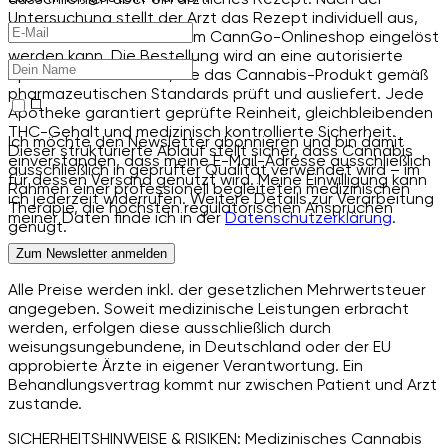
Untersuchung stellt der Arzt das Rezept individuell aus,
das anschließend online im CannGo-Onlineshop eingelöst
werden kann. Die Bestellung wird an eine autorisierte
Apotheke übermittelt, die das Cannabis-Produkt gemäß
pharmazeutischen Standards prüft und ausliefert. Jede
Apotheke garantiert geprüfte Reinheit, gleichbleibenden
THC-Gehalt und medizinisch kontrollierte Sicherheit.
Ich möchte den Newsletter abonnieren und bin damit
Dieser strukturierte Ablauf stellt sicher, dass Cannabis
einverstanden, dass meine E-Mail-Adresse ausschließlich
ausschließlich in geprüfter Qualität verwendet wird – im
für dessen Versand genutzt wird. Meine Einwilligung kann
Rahmen einer professionell begleiteten medizinischen
ich jederzeit widerrufen. Weitere Details zur Verarbeitung
Therapie, die höchsten regulatorischen Ansprüchen
meiner Daten finde ich in der
Datenschutzerklärung
.
genügt.
Zum Newsletter anmelden
Alle Preise werden inkl. der gesetzlichen Mehrwertsteuer
angegeben. Soweit medizinische Leistungen erbracht
werden, erfolgen diese ausschließlich durch
weisungsungebundene, in Deutschland oder der EU
approbierte Ärzte in eigener Verantwortung. Ein
Behandlungsvertrag kommt nur zwischen Patient und Arzt
zustande.
SICHERHEITSHINWEISE & RISIKEN: Medizinisches Cannabis