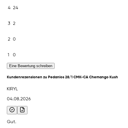
4
24
3
2
2
0
1
0
Eine Bewertung schreiben
Kundenrezensionen zu Pedanios 28/1 CMK-CA Chemango Kush
KIRYL
04.08.2026
Gut.