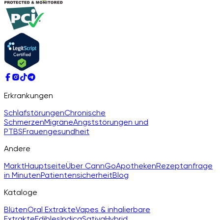
Erkrankungen
Schlafstörungen
Chronische
Schmerzen
Migräne
Angststörungen und
PTBS
Frauengesundheit
Andere
Markt
Hauptseite
Über CannGo
Apotheken
Rezeptanfrage
in Minuten
Patientensicherheit
Blog
Kataloge
Blüten
Oral Extrakte
Vapes & inhalierbare
Extrakte
Edibles
Indica
Sativa
Hybrid