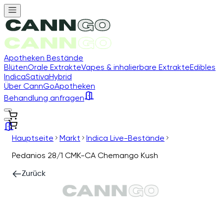
Apotheken Bestände
Blüten
Orale Extrakte
Vapes & inhalierbare Extrakte
Edibles
Indica
Sativa
Hybrid
Über CannGo
Apotheken
Behandlung anfragen
Hauptseite
Markt
Indica Live-Bestände
Pedanios 28/1 CMK-CA Chemango Kush
Zurück