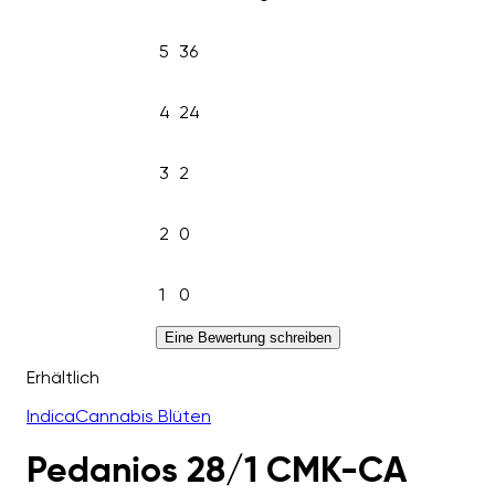
5
36
4
24
3
2
2
0
1
0
Eine Bewertung schreiben
Erhältlich
Indica
Cannabis Blüten
Pedanios 28/1 CMK-CA