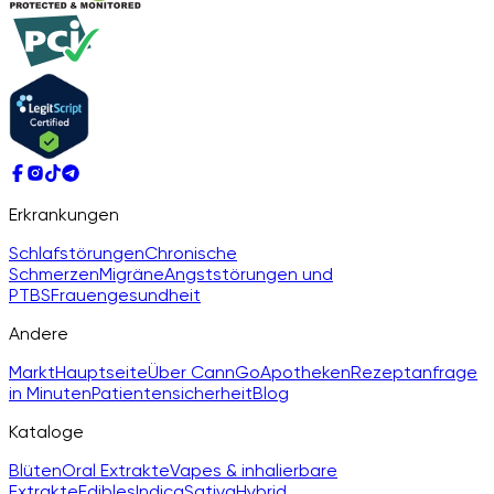
Erkrankungen
Schlafstörungen
Chronische
Schmerzen
Migräne
Angststörungen und
PTBS
Frauengesundheit
Andere
Markt
Hauptseite
Über CannGo
Apotheken
Rezeptanfrage
in Minuten
Patientensicherheit
Blog
Kataloge
Blüten
Oral Extrakte
Vapes & inhalierbare
Extrakte
Edibles
Indica
Sativa
Hybrid