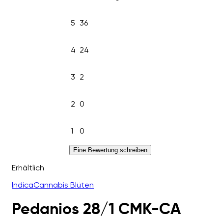
5
36
4
24
3
2
2
0
1
0
Eine Bewertung schreiben
Erhältlich
Indica
Cannabis Blüten
Pedanios 28/1 CMK-CA