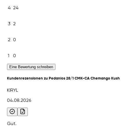
4
24
3
2
2
0
1
0
Eine Bewertung schreiben
Kundenrezensionen zu Pedanios 28/1 CMK-CA Chemango Kush
KIRYL
04.08.2026
Gut.