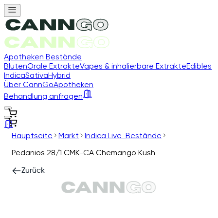
Apotheken Bestände
Blüten
Orale Extrakte
Vapes & inhalierbare Extrakte
Edibles
Indica
Sativa
Hybrid
Über CannGo
Apotheken
Behandlung anfragen
Hauptseite
Markt
Indica Live-Bestände
Pedanios 28/1 CMK-CA Chemango Kush
Zurück