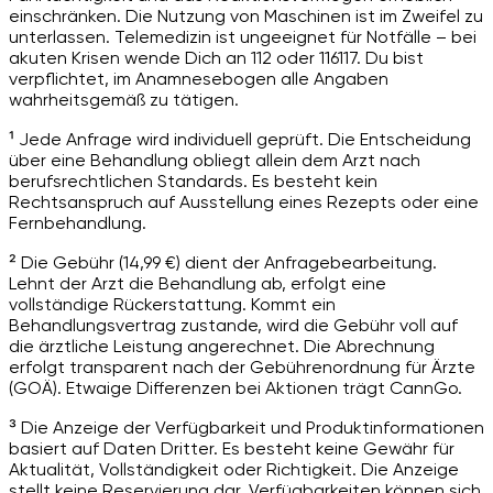
einschränken. Die Nutzung von Maschinen ist im Zweifel zu
unterlassen. Telemedizin ist ungeeignet für Notfälle – bei
akuten Krisen wende Dich an 112 oder 116117. Du bist
verpflichtet, im Anamnesebogen alle Angaben
wahrheitsgemäß zu tätigen.
¹ Jede Anfrage wird individuell geprüft. Die Entscheidung
über eine Behandlung obliegt allein dem Arzt nach
berufsrechtlichen Standards. Es besteht kein
Rechtsanspruch auf Ausstellung eines Rezepts oder eine
Fernbehandlung.
² Die Gebühr (14,99 €) dient der Anfragebearbeitung.
Lehnt der Arzt die Behandlung ab, erfolgt eine
vollständige Rückerstattung. Kommt ein
Behandlungsvertrag zustande, wird die Gebühr voll auf
die ärztliche Leistung angerechnet. Die Abrechnung
erfolgt transparent nach der Gebührenordnung für Ärzte
(GOÄ). Etwaige Differenzen bei Aktionen trägt CannGo.
³ Die Anzeige der Verfügbarkeit und Produktinformationen
basiert auf Daten Dritter. Es besteht keine Gewähr für
Aktualität, Vollständigkeit oder Richtigkeit. Die Anzeige
stellt keine Reservierung dar. Verfügbarkeiten können sich