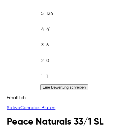
5
124
4
41
3
6
2
0
1
1
Eine Bewertung schreiben
Erhältlich
Sativa
Cannabis Blüten
Peace Naturals 33/1 SL