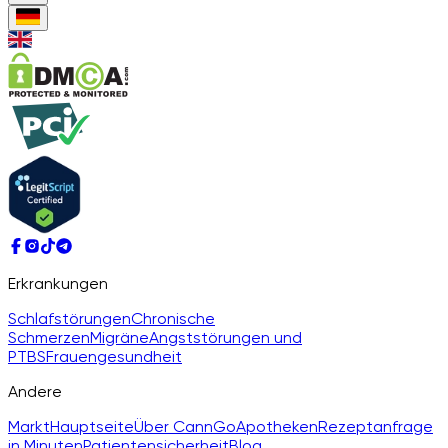
Erkrankungen
Schlafstörungen
Chronische
Schmerzen
Migräne
Angststörungen und
PTBS
Frauengesundheit
Andere
Markt
Hauptseite
Über CannGo
Apotheken
Rezeptanfrage
in Minuten
Patientensicherheit
Blog