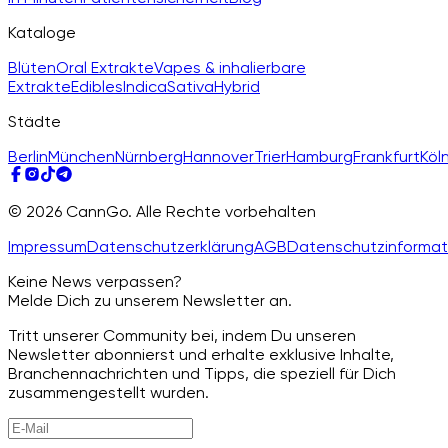
Kataloge
Blüten
Oral Extrakte
Vapes & inhalierbare
Extrakte
Edibles
Indica
Sativa
Hybrid
Städte
Berlin
München
Nürnberg
Hannover
Trier
Hamburg
Frankfurt
Köl
© 2026 CannGo. Alle Rechte vorbehalten
Impressum
Datenschutzerklärung
AGB
Datenschutzinformat
Keine News verpassen?
Melde Dich zu unserem Newsletter an.
Tritt unserer Community bei, indem Du unseren
Newsletter abonnierst und erhalte exklusive Inhalte,
Branchennachrichten und Tipps, die speziell für Dich
zusammengestellt wurden.