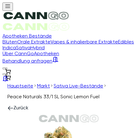
Apotheken Bestände
Blüten
Orale Extrakte
Vapes & inhalierbare Extrakte
Edibles
Indica
Sativa
Hybrid
Über CannGo
Apotheken
Behandlung anfragen
Hauptseite
Markt
Sativa Live-Bestände
Peace Naturals 33/1 SL Sonic Lemon Fuel
Zurück