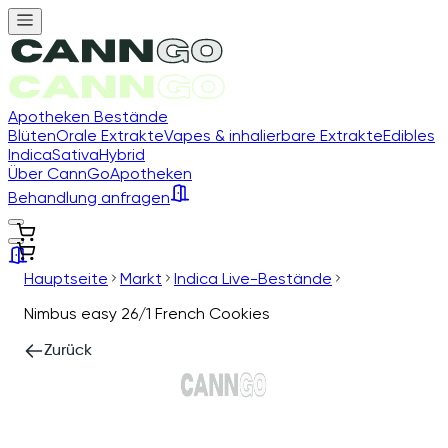
Apotheken Bestände
Blüten
Orale Extrakte
Vapes & inhalierbare Extrakte
Edibles
Indica
Sativa
Hybrid
Über CannGo
Apotheken
Behandlung anfragen
Hauptseite
Markt
Indica Live-Bestände
Nimbus easy 26/1 French Cookies
Zurück