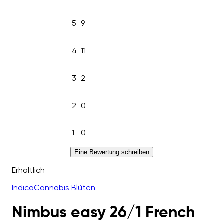
5
9
4
11
3
2
2
0
1
0
Eine Bewertung schreiben
Erhältlich
Indica
Cannabis Blüten
Nimbus easy 26/1 French