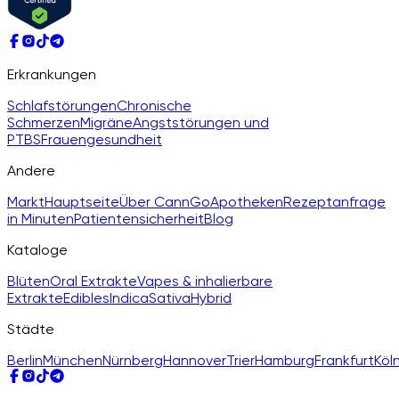
Erkrankungen
Schlafstörungen
Chronische
Schmerzen
Migräne
Angststörungen und
PTBS
Frauengesundheit
Andere
Markt
Hauptseite
Über CannGo
Apotheken
Rezeptanfrage
in Minuten
Patientensicherheit
Blog
Kataloge
Blüten
Oral Extrakte
Vapes & inhalierbare
Extrakte
Edibles
Indica
Sativa
Hybrid
Städte
Berlin
München
Nürnberg
Hannover
Trier
Hamburg
Frankfurt
Köl