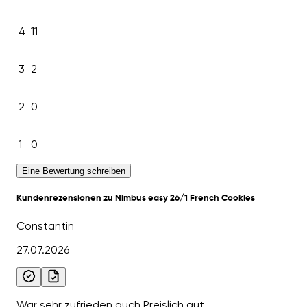
4
11
3
2
2
0
1
0
Eine Bewertung schreiben
Kundenrezensionen zu Nimbus easy 26/1 French Cookies
Constantin
27.07.2026
War sehr zufrieden auch Preislich gut