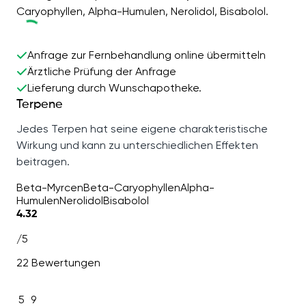
Caryophyllen, Alpha-Humulen, Nerolidol, Bisabolol.
Anfrage zur Fernbehandlung online übermitteln
Ärztliche Prüfung der Anfrage
Lieferung durch Wunschapotheke.
Terpene
Jedes Terpen hat seine eigene charakteristische
Wirkung und kann zu unterschiedlichen Effekten
beitragen.
Beta-Myrcen
Beta-Caryophyllen
Alpha-
Humulen
Nerolidol
Bisabolol
4.32
/5
22 Bewertungen
5
9