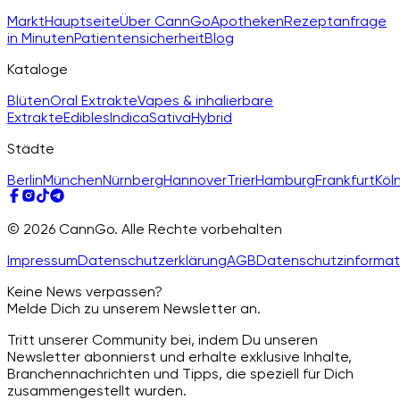
Markt
Hauptseite
Über CannGo
Apotheken
Rezeptanfrage
in Minuten
Patientensicherheit
Blog
Kataloge
Blüten
Oral Extrakte
Vapes & inhalierbare
Extrakte
Edibles
Indica
Sativa
Hybrid
Städte
Berlin
München
Nürnberg
Hannover
Trier
Hamburg
Frankfurt
Köl
© 2026 CannGo. Alle Rechte vorbehalten
Impressum
Datenschutzerklärung
AGB
Datenschutzinformat
Keine News verpassen?
Melde Dich zu unserem Newsletter an.
Tritt unserer Community bei, indem Du unseren
Newsletter abonnierst und erhalte exklusive Inhalte,
Branchennachrichten und Tipps, die speziell für Dich
zusammengestellt wurden.