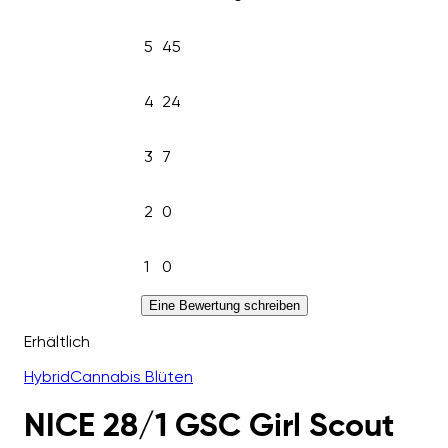
5
45
4
24
3
7
2
0
1
0
Eine Bewertung schreiben
Erhältlich
Hybrid
Cannabis Blüten
NICE 28/1 GSC Girl Scout