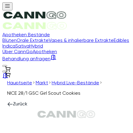
Apotheken Bestände
Blüten
Orale Extrakte
Vapes & inhalierbare Extrakte
Edibles
Indica
Sativa
Hybrid
Über CannGo
Apotheken
Behandlung anfragen
Hauptseite
Markt
Hybrid Live-Bestände
NICE 28/1 GSC Girl Scout Cookies
Zurück