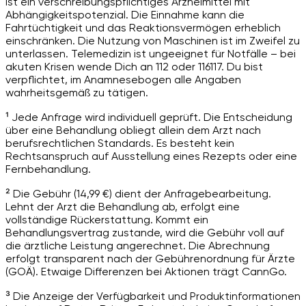
ist ein verschreibungspflichtiges Arzneimittel mit
Abhängigkeitspotenzial. Die Einnahme kann die
Fahrtüchtigkeit und das Reaktionsvermögen erheblich
einschränken. Die Nutzung von Maschinen ist im Zweifel zu
unterlassen. Telemedizin ist ungeeignet für Notfälle – bei
akuten Krisen wende Dich an 112 oder 116117. Du bist
verpflichtet, im Anamnesebogen alle Angaben
wahrheitsgemäß zu tätigen.
¹ Jede Anfrage wird individuell geprüft. Die Entscheidung
über eine Behandlung obliegt allein dem Arzt nach
berufsrechtlichen Standards. Es besteht kein
Rechtsanspruch auf Ausstellung eines Rezepts oder eine
Fernbehandlung.
² Die Gebühr (14,99 €) dient der Anfragebearbeitung.
Lehnt der Arzt die Behandlung ab, erfolgt eine
vollständige Rückerstattung. Kommt ein
Behandlungsvertrag zustande, wird die Gebühr voll auf
die ärztliche Leistung angerechnet. Die Abrechnung
erfolgt transparent nach der Gebührenordnung für Ärzte
(GOÄ). Etwaige Differenzen bei Aktionen trägt CannGo.
³ Die Anzeige der Verfügbarkeit und Produktinformationen