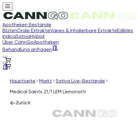
Apotheken Bestände
Blüten
Orale Extrakte
Vapes & inhalierbare Extrakte
Edibles
Indica
Sativa
Hybrid
Über CannGo
Apotheken
Behandlung anfragen
Hauptseite
Markt
Sativa Live-Bestände
Medical Saints 21/1 LEM Lemonatti
Zurück