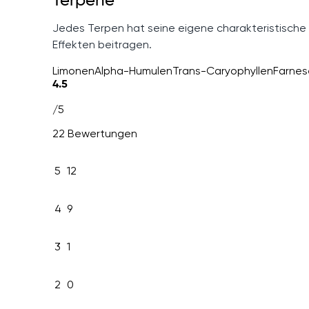
Terpene
Jedes Terpen hat seine eigene charakteristische
Effekten beitragen.
Limonen
Alpha-Humulen
Trans-Caryophyllen
Farne
4.5
/5
22 Bewertungen
5
12
4
9
3
1
2
0