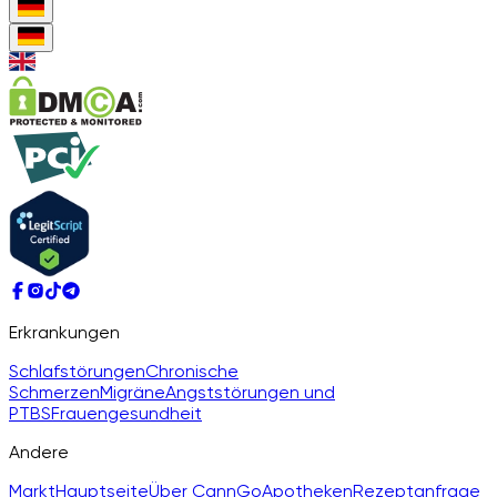
Erkrankungen
Schlafstörungen
Chronische
Schmerzen
Migräne
Angststörungen und
PTBS
Frauengesundheit
Andere
Markt
Hauptseite
Über CannGo
Apotheken
Rezeptanfrage