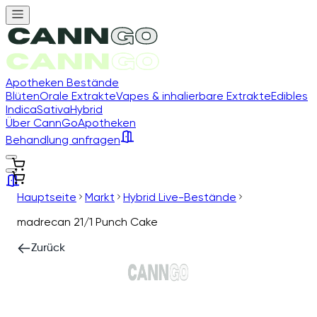
Apotheken Bestände
Blüten
Orale Extrakte
Vapes & inhalierbare Extrakte
Edibles
Indica
Sativa
Hybrid
Über CannGo
Apotheken
Behandlung anfragen
Hauptseite
Markt
Hybrid Live-Bestände
madrecan 21/1 Punch Cake
Zurück