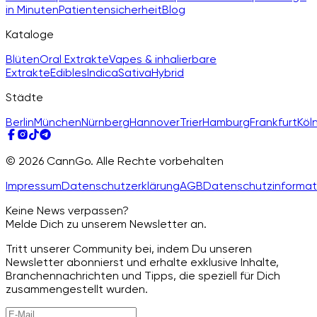
in Minuten
Patientensicherheit
Blog
Kataloge
Blüten
Oral Extrakte
Vapes & inhalierbare
Extrakte
Edibles
Indica
Sativa
Hybrid
Städte
Berlin
München
Nürnberg
Hannover
Trier
Hamburg
Frankfurt
Köl
© 2026 CannGo. Alle Rechte vorbehalten
Impressum
Datenschutzerklärung
AGB
Datenschutzinformat
Keine News verpassen?
Melde Dich zu unserem Newsletter an.
Tritt unserer Community bei, indem Du unseren
Newsletter abonnierst und erhalte exklusive Inhalte,
Branchennachrichten und Tipps, die speziell für Dich
zusammengestellt wurden.