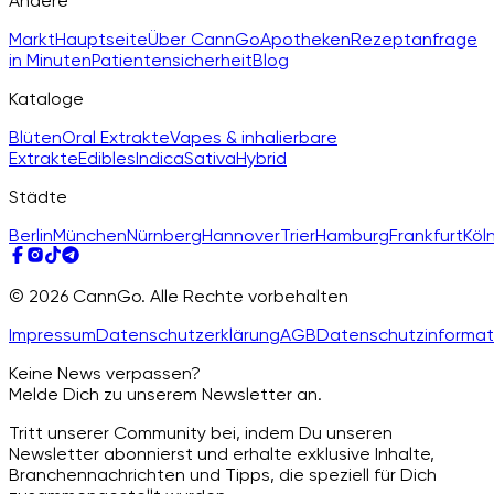
Andere
Markt
Hauptseite
Über CannGo
Apotheken
Rezeptanfrage
in Minuten
Patientensicherheit
Blog
Kataloge
Blüten
Oral Extrakte
Vapes & inhalierbare
Extrakte
Edibles
Indica
Sativa
Hybrid
Städte
Berlin
München
Nürnberg
Hannover
Trier
Hamburg
Frankfurt
Köl
© 2026 CannGo. Alle Rechte vorbehalten
Impressum
Datenschutzerklärung
AGB
Datenschutzinformat
Keine News verpassen?
Melde Dich zu unserem Newsletter an.
Tritt unserer Community bei, indem Du unseren
Newsletter abonnierst und erhalte exklusive Inhalte,
Branchennachrichten und Tipps, die speziell für Dich