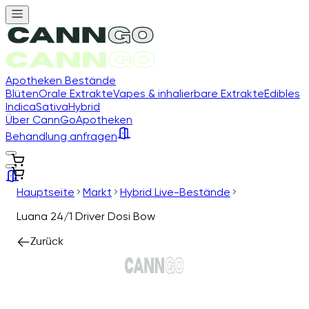
Apotheken Bestände
Blüten
Orale Extrakte
Vapes & inhalierbare Extrakte
Edibles
Indica
Sativa
Hybrid
Über CannGo
Apotheken
Behandlung anfragen
Hauptseite
Markt
Hybrid Live-Bestände
Luana 24/1 Driver Dosi Bow
Zurück