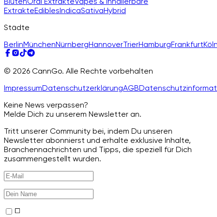
Blüten
Oral Extrakte
Vapes & inhalierbare
Extrakte
Edibles
Indica
Sativa
Hybrid
Städte
Berlin
München
Nürnberg
Hannover
Trier
Hamburg
Frankfurt
Köl
© 2026 CannGo. Alle Rechte vorbehalten
Impressum
Datenschutzerklärung
AGB
Datenschutzinformat
Keine News verpassen?
Melde Dich zu unserem Newsletter an.
Tritt unserer Community bei, indem Du unseren
Newsletter abonnierst und erhalte exklusive Inhalte,
Branchennachrichten und Tipps, die speziell für Dich
zusammengestellt wurden.