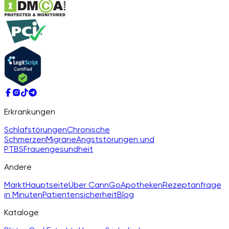
Erkrankungen
Schlafstörungen
Chronische
Schmerzen
Migräne
Angststörungen und
PTBS
Frauengesundheit
Andere
Markt
Hauptseite
Über CannGo
Apotheken
Rezeptanfrage
in Minuten
Patientensicherheit
Blog
Kataloge