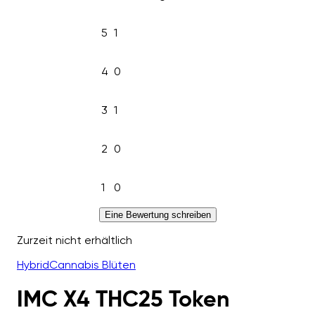
5
1
4
0
3
1
2
0
1
0
Eine Bewertung schreiben
Zurzeit nicht erhältlich
Hybrid
Cannabis Blüten
IMC X4 THC25 Token