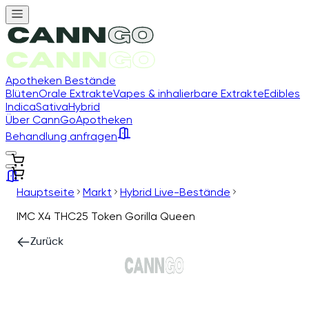
Apotheken Bestände
Blüten
Orale Extrakte
Vapes & inhalierbare Extrakte
Edibles
Indica
Sativa
Hybrid
Über CannGo
Apotheken
Behandlung anfragen
Hauptseite
Markt
Hybrid Live-Bestände
IMC X4 THC25 Token Gorilla Queen
Zurück